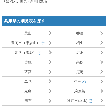
り堀 海人
、
由良・新川口漁港
兵庫県の潮見表を探す
柴山
香住
豊岡市（津居山）
相生
姫路（飾磨）
広畑
赤穂
高砂
西宮
尼崎
二見
神戸
家島
苅藻島
明石
神戸市(垂水)