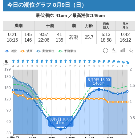
今日の潮位グラフ
8月9日
（日）
最低潮位:
41
cm ／
最高潮位:
146
cm
日出
月出
満潮
干潮
潮
月齢
日入
月入
0:21
145
9:57
41
5:13
0:42
若潮
25.7
18:15
146
22:06
135
18:58
16:12