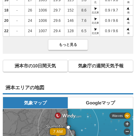
北
南
18
-
26
1006
29.7
152
8.6
0.9 / 9.7
北北東
南
20
-
24
1006
29.6
146
7.6
0.9 / 9.6
北北東
南
22
-
24
1007
29.4
128
6.5
0.9 / 9.6
北北東
南
もっと見る
洲本市の10日間天気
気象庁の週間天気予報
洲本エリアの地図
気象マップ
Googleマップ