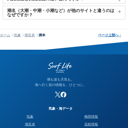
関してはご提供しておりません。
天文潮位とは、月や太陽の引力をもとに計算された予測値で
潮名（大潮・中潮・小潮など）が他のサイトと違うのは
す。一方、実測潮位は観測所で実際に計測された海面の高さで
なぜですか？
す。両者には気圧や風などの気象条件により差（潮位偏差）が
潮名は昔から各地で経験的に呼ばれてきたもので、「何日から
生じます。例えば、低気圧が近づくと気圧が下がり、1hPaあた
何日まで大潮」という統一された公的な定義はありません。そ
り約1cmの海面上昇が起こります（逆気圧効果）。また、沖か
ホーム
気象
潮見表
洲本
ページ上部へ
↑
のため、サイトが採用する計算方式によって、境界にあたる日
ら陸に向かって強風が吹くと、海水が沿岸に吹き寄せられて潮
の潮名が1日ほどずれることがあります。他サイトと潮名が異な
位が上昇します。当サイトでは気象庁の観測データをもとにリ
って見える場合は、そのサイトが別の方式を使っている可能性
アルタイムの実測潮位をタイドグラフに表示しており、予測と
が高く、どちらかが間違っているわけではありません。なお、
の違いを視覚的に確認できます。
当サイトの潮名は気象庁の方式に基づいて算出しています。
潮も波も天気も。
海へ行く前の情報を、ひとつに。
気象・海データ
気象
梅雨情報
潮見表
花粉情報