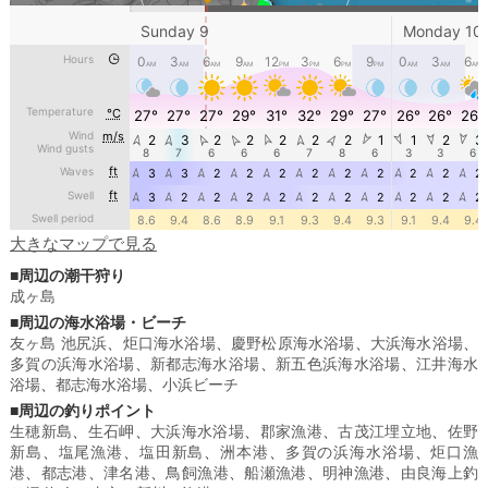
大きなマップで見る
■周辺の潮干狩り
成ヶ島
■周辺の海水浴場・ビーチ
友ヶ島 池尻浜
、
炬口海水浴場
、
慶野松原海水浴場
、
大浜海水浴場
、
多賀の浜海水浴場
、
新都志海水浴場
、
新五色浜海水浴場
、
江井海水
浴場
、
都志海水浴場
、
小浜ビーチ
■周辺の釣りポイント
生穂新島
、
生石岬
、
大浜海水浴場
、
郡家漁港
、
古茂江埋立地
、
佐野
新島
、
塩尾漁港
、
塩田新島
、
洲本港
、
多賀の浜海水浴場
、
炬口漁
港
、
都志港
、
津名港
、
鳥飼漁港
、
船瀬漁港
、
明神漁港
、
由良海上釣