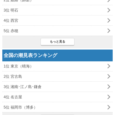
3位 明石
4位 西宮
5位 赤穂
もっと見る
全国の潮見表ランキング
1位 東京（晴海）
2位 宮古島
3位 湘南･江ノ島･鎌倉
4位 名古屋
5位 福岡市（博多）