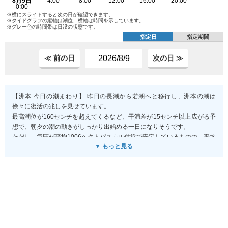
※横にスライドすると次の日が確認できます。
※タイドグラフの縦軸は潮位、横軸は時間を示しています。
※グレー色の時間帯は日没の状態です。
指定日
指定期間
≪ 前の日
次の日 ≫
【洲本 今日の潮まわり】 昨日の長潮から若潮へと移行し、洲本の潮は
徐々に復活の兆しを見せています。
最高潮位が160センチを超えてくるなど、干満差が15センチ以上広がる予
想で、朝夕の潮の動きがしっかり出始める一日になりそうです。
ただし、気圧が平均1006ヘクトパスカル付近で安定しているものの、平均
▼ もっと見る
で18センチ程度の乖離が実測で見られるため、予報値よりも実潮がやや低
めに推移する可能性は念頭に置いておきましょう。
海遊びやサーフィンなら、朝の上げ潮で一気に水位が上がる時間帯を狙う
か、夕方の下げ潮が本格化する時間を活用するのがおすすめです。