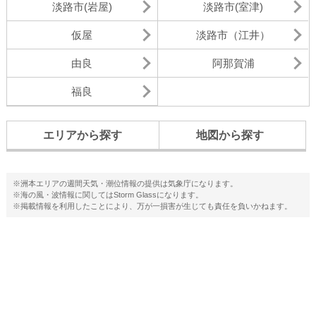
淡路市(岩屋)
淡路市(室津)
仮屋
淡路市（江井）
由良
阿那賀浦
福良
エリアから探す
地図から探す
※洲本エリアの週間天気・潮位情報の提供は気象庁になります。
※海の風・波情報に関してはStorm Glassになります。
※掲載情報を利用したことにより、万が一損害が生じても責任を負いかねます。