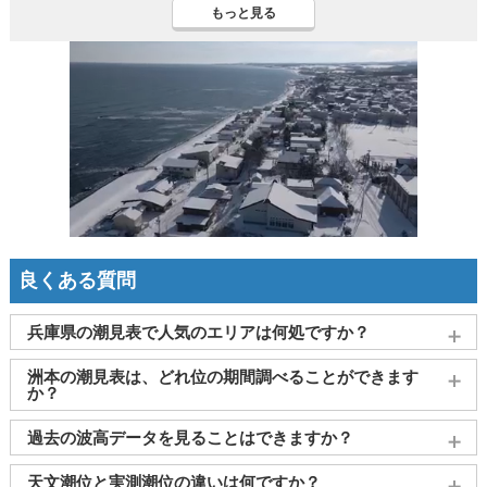
もっと見る
良くある質問
兵庫県の潮見表で人気のエリアは何処ですか？
神戸
、
姫路（飾磨）
、
明石
、
西宮
、
赤穂
がよく見られており
洲本の潮見表は、どれ位の期間調べることができます
ます。
か？
2011～2027年までの16年間分の潮汐情報や日の出・日の入りを
過去の波高データを見ることはできますか？
調べることができます。視覚的に分かり易くタイドグラフで、
日の出・日の入り情報も合わせて確認することができます。
大変申し訳ございませんが、過去の波高データ（波の高さ）に
天文潮位と実測潮位の違いは何ですか？