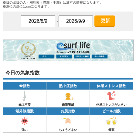
※日の出日の入・潮見表（満潮・干潮）は洲本の情報になります。
※潮位の単位はcmになります。
更新
～
今日の気象指数
傘指数
熱中症指数
体感ストレス指数
傘は不要
厳重警戒
体感ストレスが大きい
紫外線指数
お肌指数
ビール指数
強い
ちょうどよい
最高