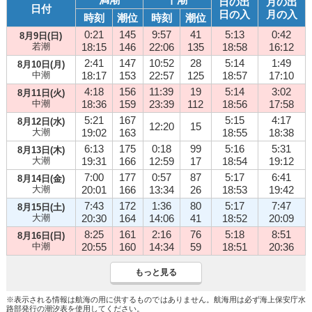
日の出
月の出
日付
日の入
月の入
時刻
潮位
時刻
潮位
0:21
145
9:57
41
5:13
0:42
8月9日(日)
若潮
18:15
146
22:06
135
18:58
16:12
2:41
147
10:52
28
5:14
1:49
8月10日(月)
中潮
18:17
153
22:57
125
18:57
17:10
4:18
156
11:39
19
5:14
3:02
8月11日(火)
中潮
18:36
159
23:39
112
18:56
17:58
5:21
167
5:15
4:17
8月12日(水)
12:20
15
大潮
19:02
163
18:55
18:38
6:13
175
0:18
99
5:16
5:31
8月13日(木)
大潮
19:31
166
12:59
17
18:54
19:12
7:00
177
0:57
87
5:17
6:41
8月14日(金)
大潮
20:01
166
13:34
26
18:53
19:42
7:43
172
1:36
80
5:17
7:47
8月15日(土)
大潮
20:30
164
14:06
41
18:52
20:09
8:25
161
2:16
76
5:18
8:51
8月16日(日)
中潮
20:55
160
14:34
59
18:51
20:36
もっと見る
※表示される情報は航海の用に供するものではありません。航海用は必ず海上保安庁水
路部発行の潮汐表を使用してください。