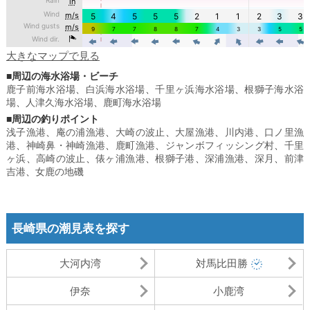
大きなマップで見る
■周辺の海水浴場・ビーチ
鹿子前海水浴場
、
白浜海水浴場
、
千里ヶ浜海水浴場
、
根獅子海水浴
場
、
人津久海水浴場
、
鹿町海水浴場
■周辺の釣りポイント
浅子漁港
、
庵の浦漁港
、
大崎の波止
、
大屋漁港
、
川内港
、
口ノ里漁
港
、
神崎鼻・神崎漁港
、
鹿町漁港
、
ジャンボフィッシング村
、
千里
ヶ浜
、
高崎の波止
、
俵ヶ浦漁港
、
根獅子港
、
深浦漁港
、
深月
、
前津
吉港
、
女鹿の地磯
長崎県の潮見表を探す
大河内湾
対馬比田勝
伊奈
小鹿湾