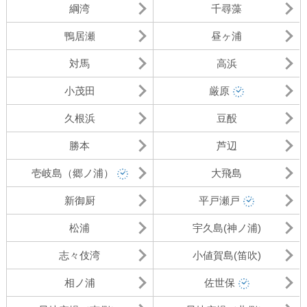
綱湾
千尋藻
鴨居瀬
昼ヶ浦
対馬
高浜
小茂田
厳原
久根浜
豆酘
勝本
芦辺
壱岐島（郷ノ浦）
大飛島
新御厨
平戸瀬戸
松浦
宇久島(神ノ浦)
志々伎湾
小値賀島(笛吹)
相ノ浦
佐世保