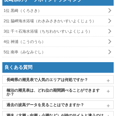
1位 黒崎（くろさき）
2位 脇岬海水浴場（わきみさきかいすいよくじょう）
3位 千々石海水浴場（ちぢわかいすいよくじょう）
4位 神浦（こうのうら）
5位 南串（みなみぐし）
良くある質問
長崎県の潮見表で人気のエリアは何処ですか？
長崎
、
大村
、
島原
、
壱岐島（郷ノ浦）
、
佐世保
がよく見られ
楠泊の潮見表は、どれ位の期間調べることができます
ております。
か？
2011～2027年までの16年間分の潮汐情報や日の出・日の入りを
過去の波高データを見ることはできますか？
調べることができます。視覚的に分かり易くタイドグラフで、
日の出・日の入り情報も合わせて確認することができます。
大変申し訳ございませんが、過去の波高データ（波の高さ）に
潮名（大潮・中潮・小潮など）が他のサイトと違うのは