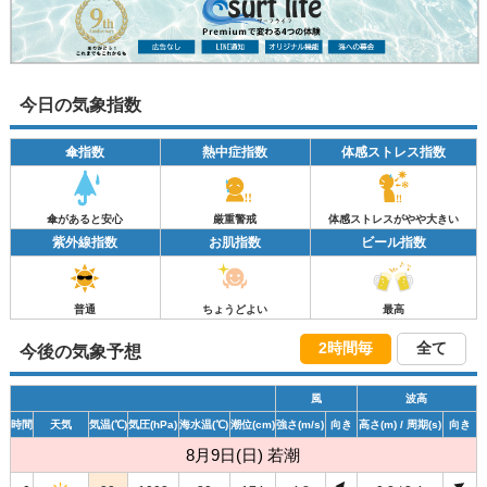
今日の気象指数
傘指数
熱中症指数
体感ストレス指数
傘があると安心
厳重警戒
体感ストレスがやや大きい
紫外線指数
お肌指数
ビール指数
普通
ちょうどよい
最高
2時間毎
全て
今後の気象予想
風
波高
時間
天気
気温
(℃)
気圧
(hPa)
海水温
(℃)
潮位
(cm)
強さ
(m/s)
向き
高さ
(m)
/ 周期
(s)
向き
8月9日(日) 若潮