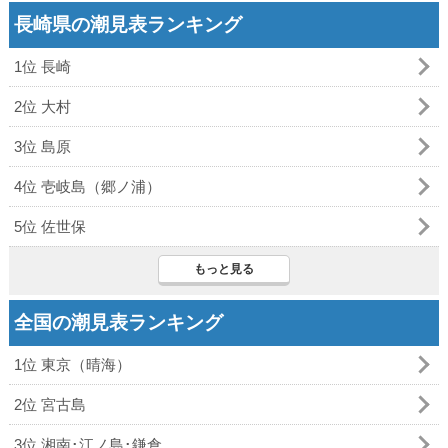
長崎県の潮見表ランキング
1位 長崎
2位 大村
3位 島原
4位 壱岐島（郷ノ浦）
5位 佐世保
もっと見る
全国の潮見表ランキング
1位 東京（晴海）
2位 宮古島
3位 湘南･江ノ島･鎌倉