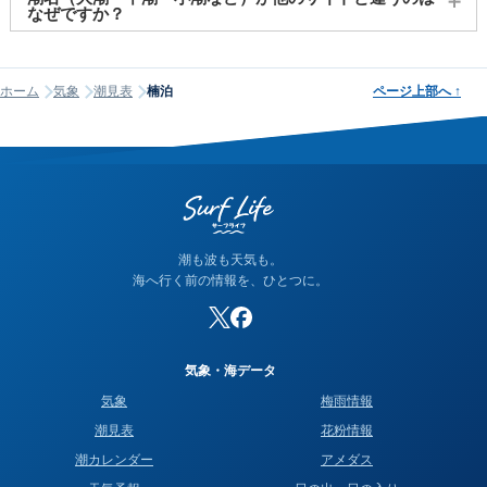
関してはご提供しておりません。
なぜですか？
潮名は昔から各地で経験的に呼ばれてきたもので、「何日から
何日まで大潮」という統一された公的な定義はありません。そ
ホーム
気象
潮見表
楠泊
ページ上部へ
↑
のため、サイトが採用する計算方式によって、境界にあたる日
の潮名が1日ほどずれることがあります。他サイトと潮名が異な
って見える場合は、そのサイトが別の方式を使っている可能性
が高く、どちらかが間違っているわけではありません。なお、
当サイトの潮名は気象庁の方式に基づいて算出しています。
潮も波も天気も。
海へ行く前の情報を、ひとつに。
気象・海データ
気象
梅雨情報
潮見表
花粉情報
潮カレンダー
アメダス