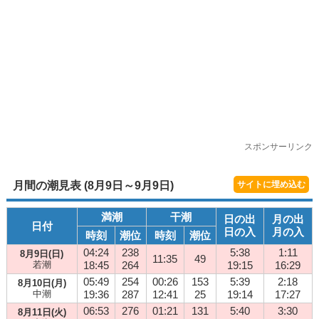
スポンサーリンク
月間の潮見表 (8月9日～9月9日)
サイトに埋め込む
満潮
干潮
日の出
月の出
日付
日の入
月の入
時刻
潮位
時刻
潮位
04:24
238
5:38
1:11
8月9日(日)
11:35
49
若潮
18:45
264
19:15
16:29
05:49
254
00:26
153
5:39
2:18
8月10日(月)
中潮
19:36
287
12:41
25
19:14
17:27
06:53
276
01:21
131
5:40
3:30
8月11日(火)