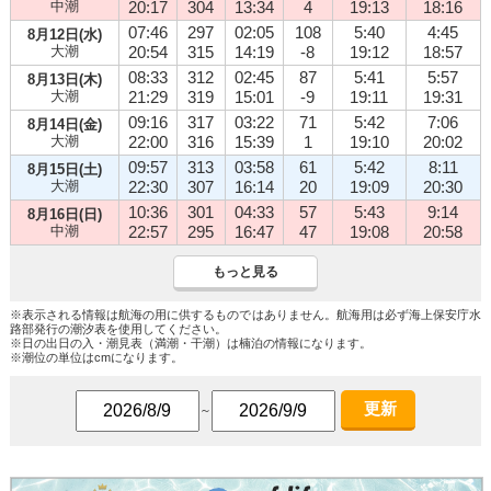
中潮
20:17
304
13:34
4
19:13
18:16
07:46
297
02:05
108
5:40
4:45
8月12日(水)
大潮
20:54
315
14:19
-8
19:12
18:57
08:33
312
02:45
87
5:41
5:57
8月13日(木)
大潮
21:29
319
15:01
-9
19:11
19:31
09:16
317
03:22
71
5:42
7:06
8月14日(金)
大潮
22:00
316
15:39
1
19:10
20:02
09:57
313
03:58
61
5:42
8:11
8月15日(土)
大潮
22:30
307
16:14
20
19:09
20:30
10:36
301
04:33
57
5:43
9:14
8月16日(日)
中潮
22:57
295
16:47
47
19:08
20:58
もっと見る
※表示される情報は航海の用に供するものではありません。航海用は必ず海上保安庁水
路部発行の潮汐表を使用してください。
※日の出日の入・潮見表（満潮・干潮）は楠泊の情報になります。
※潮位の単位はcmになります。
更新
～