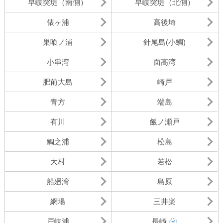
早岐突堤（南側）
早岐突堤（北側）
俵ヶ浦
高後埼
巣喰ノ浦
針尾島(小鯛)
小串湾
面高湾
肥前大島
崎戸
青方
端島
有川
飯ノ瀬戸
鯛之浦
松島
大村
若松
船廻湾
島原
網場
三井楽
戸岐浦
長崎