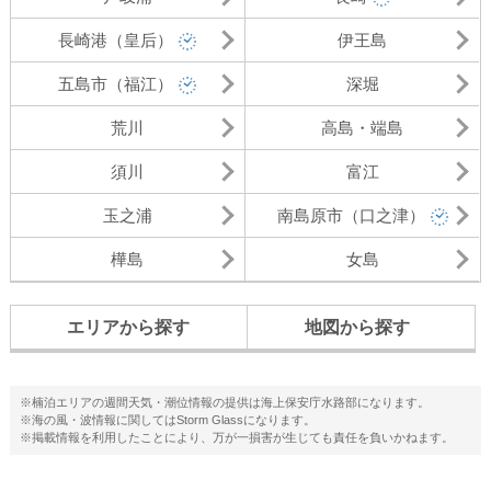
長崎港（皇后）
伊王島
五島市（福江）
深堀
荒川
高島・端島
須川
富江
玉之浦
南島原市（口之津）
樺島
女島
エリアから探す
地図から探す
※楠泊エリアの週間天気・潮位情報の提供は海上保安庁水路部になります。
※海の風・波情報に関してはStorm Glassになります。
※掲載情報を利用したことにより、万が一損害が生じても責任を負いかねます。