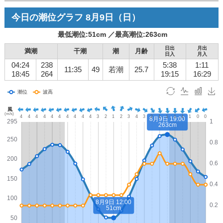
今日の潮位グラフ
8月9日
（日）
最低潮位:
51
cm ／
最高潮位:
263
cm
日出
月出
満潮
干潮
潮
月齢
日入
月入
04:24
238
5:38
1:11
11:35
49
若潮
25.7
18:45
264
19:15
16:29