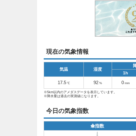
現在の気象情報
気温
湿度
1h
17.5
92
0
℃
%
mm
※5km以内のアメダスデータを表示しています。
※降水量は過去の実測値になります。
今日の気象指数
傘指数