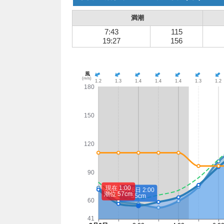
満潮
7:43
115
19:27
156