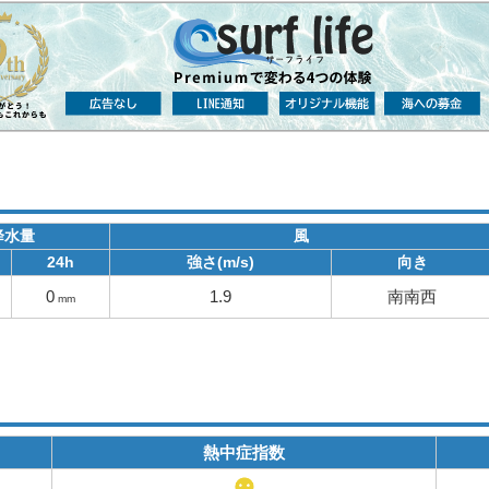
降水量
風
24h
強さ(m/s)
向き
0
1.9
南南西
mm
熱中症指数