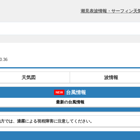
潮見表
波情報・サーフィン
天
.36
天気図
波情報
台風情報
NEW
最新の台風情報
地方では、濃霧による視程障害に注意してください。