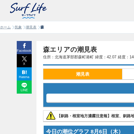
ホーム
気象
潮見表
森
森エリアの潮見表
Facebook
住所：北海道茅部郡森町港町
緯度：42.07
経度：140
X
潮見表
Hatena
LINE
【釧路・根室地方濃霧注意報】根室、釧路
今日の潮位グラフ
8月6日
（木）