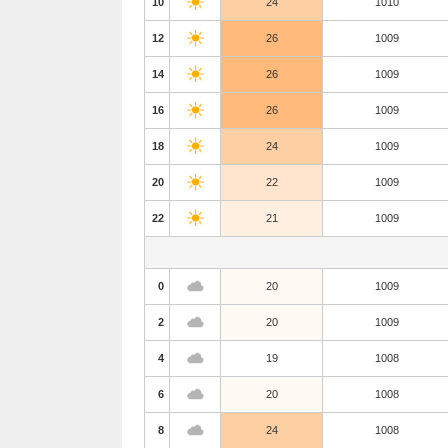
10
24
1010
12
26
1009
14
26
1009
16
26
1009
18
24
1009
20
22
1009
22
21
1009
0
20
1009
2
20
1009
4
19
1008
6
20
1008
8
24
1008