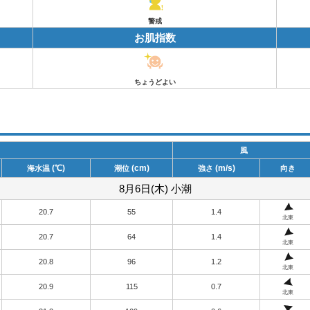
警戒
お肌指数
ちょうどよい
風
(℃)
(cm)
(m/s)
海水温
潮位
強さ
向き
8月6日(木) 小潮
20.7
55
1.4
北東
20.7
64
1.4
北東
20.8
96
1.2
北東
20.9
115
0.7
北東