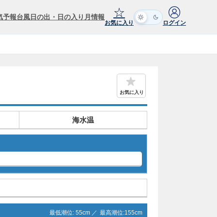
☆
気予報
台風
日の出・日の入り
月情報
お気に入り
ログイン
お気に入り
海水温
最低潮位:
55
cm ／
最高潮位:
155
cm