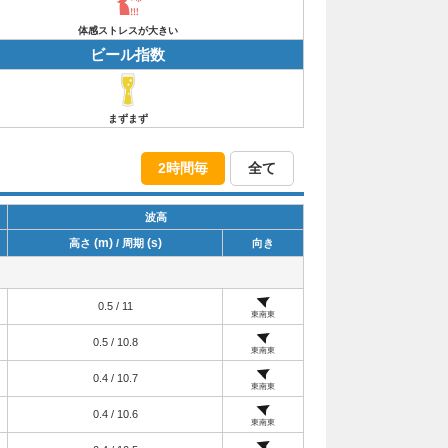
体感ストレスが大きい
ビール指数
まずまず
2時間毎
全て
波高
(m)
(s)
高さ
/ 周期
向き
0.5 / 11
東南東
0.5 / 10.8
東南東
0.4 / 10.7
東南東
0.4 / 10.6
東南東