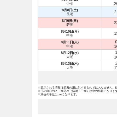
小潮
2
8月8日(土)
2
長潮
8月9日(日)
2
若潮
8月10日(月)
1
中潮
0
8月11日(火)
中潮
1
1
8月12日(水)
大潮
1
2
8月13日(木)
大潮
1
※表示される情報は航海の用に供するものではありません。
※日の出日の入・潮見表（満潮・干潮）は森の情報になりま
※潮位の単位はcmになります。