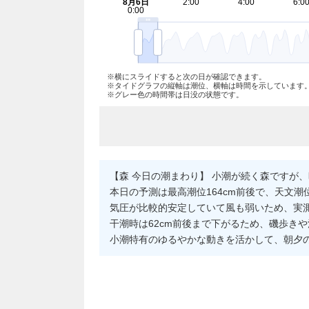
※横にスライドすると次の日が確認できます。
※タイドグラフの縦軸は潮位、横軸は時間を示しています
※グレー色の時間帯は日没の状態です。
【森 今日の潮まわり】 小潮が続く森ですが、
本日の予測は最高潮位164cm前後で、天文潮
気圧が比較的安定していて風も弱いため、実測
干潮時は62cm前後まで下がるため、磯歩き
小潮特有のゆるやかな動きを活かして、朝夕