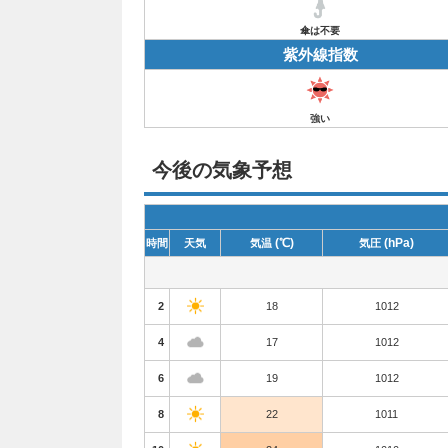
傘は不要
紫外線指数
強い
今後の気象予想
(℃)
(hPa)
時間
天気
気温
気圧
2
18
1012
4
17
1012
6
19
1012
8
22
1011