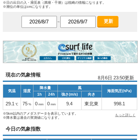
※日の出日の入・潮見表（満潮・干潮）は枕崎の情報になります。
※潮位の単位はcmになります。
更新
～
現在の気象情報
8月6日 23:50更新
降水量
風
気温
湿度
海面気圧(hPa)
1h
24h
強さ(m/s)
向き
29.1
75
0
0
9.4
東北東
998.1
℃
%
mm
mm
※5km以内のアメダスデータを表示しています。
もっと詳しく
※降水量は過去の実測値になります。
今日の気象指数