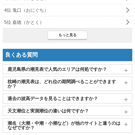
4位 鬼口（おにぐち）
5位 嘉徳（かとく）
もっと見る
良くある質問
鹿児島県の潮見表で人気のエリアは何処ですか？
鹿児島
、
奄美大島
、
志布志
、
屋久島(一湊)
、
与論島(茶花)
がよ
枕崎の潮見表は、どれ位の期間調べることができます
く見られております。
か？
2011～2027年までの16年間分の潮汐情報や日の出・日の入りを
過去の波高データを見ることはできますか？
調べることができます。視覚的に分かり易くタイドグラフで、
日の出・日の入り情報も合わせて確認することができます。
大変申し訳ございませんが、過去の波高データ（波の高さ）に
天文潮位と実測潮位の違いは何ですか？
関してはご提供しておりません。
天文潮位とは、月や太陽の引力をもとに計算された予測値で
潮名（大潮・中潮・小潮など）が他のサイトと違うのは
す。一方、実測潮位は観測所で実際に計測された海面の高さで
なぜですか？
す。両者には気圧や風などの気象条件により差（潮位偏差）が