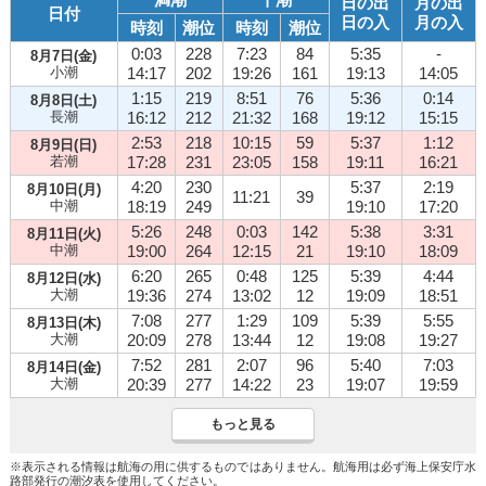
日の出
月の出
日付
日の入
月の入
時刻
潮位
時刻
潮位
0:03
228
7:23
84
5:35
-
8月7日(金)
小潮
14:17
202
19:26
161
19:13
14:05
1:15
219
8:51
76
5:36
0:14
8月8日(土)
長潮
16:12
212
21:32
168
19:12
15:15
2:53
218
10:15
59
5:37
1:12
8月9日(日)
若潮
17:28
231
23:05
158
19:11
16:21
4:20
230
5:37
2:19
8月10日(月)
11:21
39
中潮
18:19
249
19:10
17:20
5:26
248
0:03
142
5:38
3:31
8月11日(火)
中潮
19:00
264
12:15
21
19:10
18:09
6:20
265
0:48
125
5:39
4:44
8月12日(水)
大潮
19:36
274
13:02
12
19:09
18:51
7:08
277
1:29
109
5:39
5:55
8月13日(木)
大潮
20:09
278
13:44
12
19:08
19:27
7:52
281
2:07
96
5:40
7:03
8月14日(金)
大潮
20:39
277
14:22
23
19:07
19:59
もっと見る
※表示される情報は航海の用に供するものではありません。航海用は必ず海上保安庁水
路部発行の潮汐表を使用してください。