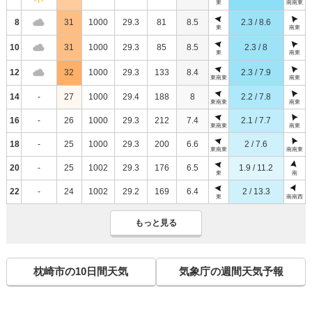
東
南南東
8
31
1000
29.3
81
8.5
2.3 / 8.6
東
南東
10
31
1000
29.3
85
8.5
2.3 / 8
東
南東
12
32
1000
29.3
133
8.4
2.3 / 7.9
東南東
南東
14
-
27
1000
29.4
188
8
2.2 / 7.8
東南東
南東
16
-
26
1000
29.3
212
7.4
2.1 / 7.7
東南東
南東
18
-
25
1000
29.3
200
6.6
2 / 7.6
東南東
南南東
20
-
25
1002
29.3
176
6.5
1.9 / 11.2
東
南
22
-
24
1002
29.2
169
6.4
2 / 13.3
東
南南西
もっと見る
枕崎市の10日間天気
気象庁の週間天気予報