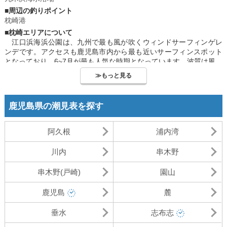
■周辺の釣りポイント
枕崎港
■枕崎エリアについて
江口浜海浜公園は、九州で最も風が吹くウィンドサーフィンゲレ
ンデです。アクセスも鹿児島市内から最も近いサーフィンスポット
となっており、6~7月が最も人気な時期となっています。波質は風の
影響もありパワフルで、波を楽しみたい方は十分満足できるビーチ
≫もっと見る
です。吹上浜初の人工ビーチをはじめ、トイレ、シャワー、棟、イ
ベント広場などを備えた施設となっており、利便性も高いビーチで
す。国際サンドアートフェスティバルやはだしのコンサートなど多
鹿児島県の潮見表を探す
くのイベントが開催されており、タイミングが合えば、イベントも
楽しむことも出来ます。又、このビーチは、東シナ海に面している
ため、海面に映る夕日がとても綺麗で、景色を楽しみながら、サー
阿久根
浦内湾
フィンで楽しむことが出来ます。又、江口漁港にも近く、釣りも併
せて楽しめます。
川内
串木野
吹上浜は、鹿児島中央駅から車で45分のところに位置しており、
こちらも市内からアクセスしやすい良いところにあります。薩摩半
串木野(戸崎)
園山
島西海岸に位置し、約40kmの大砂丘となっているのが特徴のビーチ
です。この砂丘は日本三大砂丘の１つであり、開放的な砂浜海岸で
鹿児島
麓
す。釣りも、ブリやナブラなど青物を釣ることが出来、ビーチと併
せて釣りも楽しむことが出来ます。
垂水
志布志