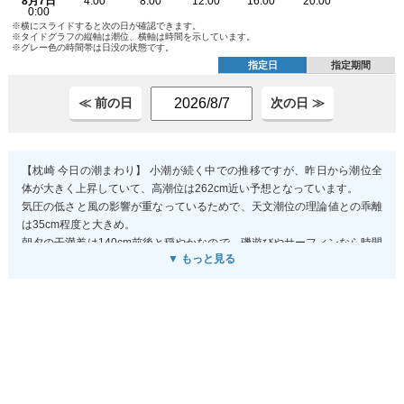
※横にスライドすると次の日が確認できます。
※タイドグラフの縦軸は潮位、横軸は時間を示しています。
※グレー色の時間帯は日没の状態です。
指定日
指定期間
≪ 前の日
次の日 ≫
【枕崎 今日の潮まわり】 小潮が続く中での推移ですが、昨日から潮位全
体が大きく上昇していて、高潮位は262cm近い予想となっています。
気圧の低さと風の影響が重なっているためで、天文潮位の理論値との乖離
は35cm程度と大きめ。
朝夕の干満差は140cm前後と穏やかなので、磯遊びやサーフィンなら時間
▼ もっと見る
帯を広く使えるタイミングです。
ただし気象潮（風や気圧による上昇）が予想より5cm前後変わる可能性も
あるので、いつもより少し早めに様子を見て、潮の動きに合わせて計画を
立てるのがおすすめです。