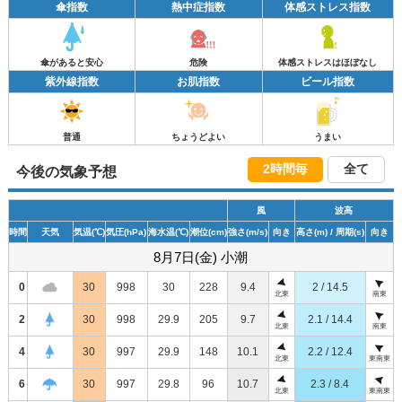
傘指数
熱中症指数
体感ストレス指数
傘があると安心
危険
体感ストレスはほぼなし
紫外線指数
お肌指数
ビール指数
普通
ちょうどよい
うまい
2時間毎
全て
今後の気象予想
風
波高
時間
天気
気温
(℃)
気圧
(hPa)
海水温
(℃)
潮位
(cm)
強さ
(m/s)
向き
高さ
(m)
/ 周期
(s)
向き
8月7日(金) 小潮
0
30
998
30
228
9.4
2 / 14.5
北東
南東
2
30
998
29.9
205
9.7
2.1 / 14.4
北東
南東
4
30
997
29.9
148
10.1
2.2 / 12.4
北東
東南東
6
30
997
29.8
96
10.7
2.3 / 8.4
北東
東南東