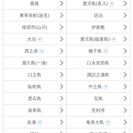
鹿屋
鹿児島(喜入)
東串良町(波見)
坊泊
指宿市(山川)
伊座敷
大泊
鹿児島(硫黄島)
西之表
種子島
屋久島(一湊)
口永良部島
口之島
諏訪之瀬島
臥蛇島
中之島
悪石島
宝島
喜界島
笠利湾
名瀬
奄美大島