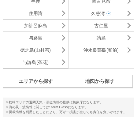
宇検
西古見湾
住用湾
久慈湾
加計呂麻島
古仁屋
与路島
請島
徳之島(山村湾)
沖永良部島(和泊)
与論島(茶花)
エリアから探す
地図から探す
※枕崎エリアの週間天気・潮位情報の提供は気象庁になります。
※海の風・波情報に関してはStorm Glassになります。
※掲載情報を利用したことにより、万が一損害が生じても責任を負いかねます。