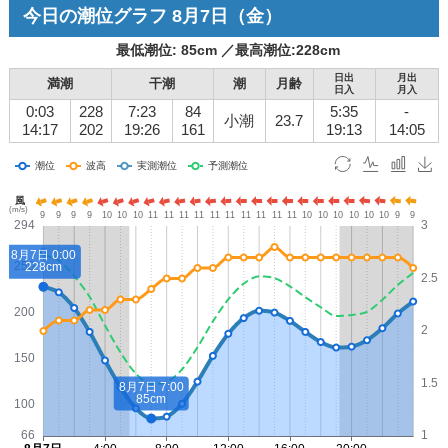
今日の潮位グラフ
8月7日
（金）
最低潮位:
85
cm ／
最高潮位:
228
cm
日出
月出
満潮
干潮
潮
月齢
日入
月入
0:03
228
7:23
84
5:35
-
小潮
23.7
14:17
202
19:26
161
19:13
14:05