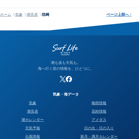
潮名は昔から各地で経験的に呼ばれてきたもので、「何日から
生じます。例えば、低気圧が近づくと気圧が下がり、1hPaあた
何日まで大潮」という統一された公的な定義はありません。そ
り約1cmの海面上昇が起こります（逆気圧効果）。また、沖か
ホーム
気象
潮見表
枕崎
ページ上部へ
↑
のため、サイトが採用する計算方式によって、境界にあたる日
ら陸に向かって強風が吹くと、海水が沿岸に吹き寄せられて潮
の潮名が1日ほどずれることがあります。他サイトと潮名が異な
位が上昇します。当サイトでは気象庁の観測データをもとにリ
って見える場合は、そのサイトが別の方式を使っている可能性
アルタイムの実測潮位をタイドグラフに表示しており、予測と
が高く、どちらかが間違っているわけではありません。なお、
の違いを視覚的に確認できます。
当サイトの潮名は気象庁の方式に基づいて算出しています。
潮も波も天気も。
海へ行く前の情報を、ひとつに。
気象・海データ
気象
梅雨情報
潮見表
花粉情報
潮カレンダー
アメダス
天気予報
日の出・日の入り
台風情報
新月・満月カレンダー