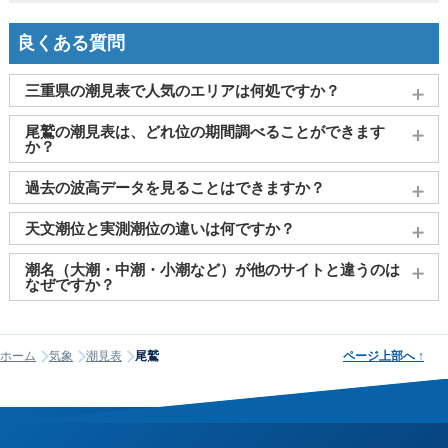
良くある質問
三重県の潮見表で人気のエリアは何処ですか？
四日市港
、
津
、
鳥羽
、
尾鷲
、
松阪
がよく見られております。
尾鷲の潮見表は、どれ位の期間調べることができます
か？
2011～2027年までの16年間分の潮汐情報や日の出・日の入りを
過去の波高データを見ることはできますか？
調べることができます。視覚的に分かり易くタイドグラフで、
日の出・日の入り情報も合わせて確認することができます。
大変申し訳ございませんが、過去の波高データ（波の高さ）に
天文潮位と実測潮位の違いは何ですか？
関してはご提供しておりません。
天文潮位とは、月や太陽の引力をもとに計算された予測値で
潮名（大潮・中潮・小潮など）が他のサイトと違うのは
す。一方、実測潮位は観測所で実際に計測された海面の高さで
なぜですか？
す。両者には気圧や風などの気象条件により差（潮位偏差）が
潮名は昔から各地で経験的に呼ばれてきたもので、「何日から
生じます。例えば、低気圧が近づくと気圧が下がり、1hPaあた
何日まで大潮」という統一された公的な定義はありません。そ
り約1cmの海面上昇が起こります（逆気圧効果）。また、沖か
ホーム
気象
潮見表
尾鷲
ページ上部へ
↑
のため、サイトが採用する計算方式によって、境界にあたる日
ら陸に向かって強風が吹くと、海水が沿岸に吹き寄せられて潮
の潮名が1日ほどずれることがあります。他サイトと潮名が異な
位が上昇します。当サイトでは気象庁の観測データをもとにリ
って見える場合は、そのサイトが別の方式を使っている可能性
アルタイムの実測潮位をタイドグラフに表示しており、予測と
が高く、どちらかが間違っているわけではありません。なお、
の違いを視覚的に確認できます。
当サイトの潮名は気象庁の方式に基づいて算出しています。