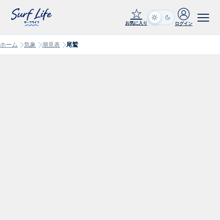
☆
お気に入り
ログイン
ホーム
気象
潮見表
尾鷲