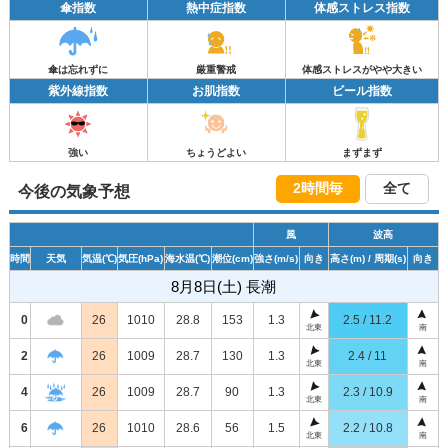
傘指数
熱中症指数
体感ストレス指数
傘は忘れずに
厳重警戒
体感ストレスがやや大きい
紫外線指数
お肌指数
ビール指数
強い
ちょうどよい
まずまず
2時間毎
全て
今後の気象予想
風
波高
時間
天気
気温
(℃)
気圧
(hPa)
海水温
(℃)
潮位
(cm)
強さ
(m/s)
向き
高さ
(m)
/ 周期
(s)
向き
8月8日(土) 長潮
0
26
1010
28.8
153
1.3
2.5 / 11.2
北東
南
2
26
1009
28.7
130
1.3
2.4 / 11
北東
南
4
26
1009
28.7
90
1.3
2.3 / 10.9
北東
南
6
26
1010
28.6
56
1.5
2.2 / 10.8
北東
南