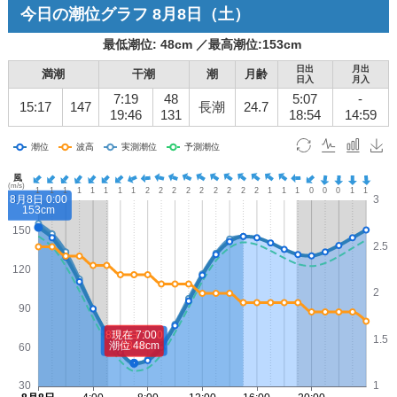
今日の潮位グラフ
8月8日
（土）
最低潮位:
48
cm ／
最高潮位:
153
cm
日出
月出
満潮
干潮
潮
月齢
日入
月入
7:19
48
5:07
-
15:17
147
長潮
24.7
19:46
131
18:54
14:59