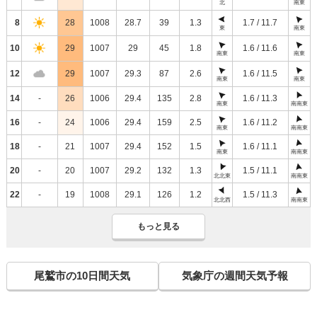
北
南東
8
28
1008
28.7
39
1.3
1.7 / 11.7
東
南東
10
29
1007
29
45
1.8
1.6 / 11.6
南東
南東
12
29
1007
29.3
87
2.6
1.6 / 11.5
南東
南東
14
-
26
1006
29.4
135
2.8
1.6 / 11.3
南東
南南東
16
-
24
1006
29.4
159
2.5
1.6 / 11.2
南東
南南東
18
-
21
1007
29.4
152
1.5
1.6 / 11.1
南東
南南東
20
-
20
1007
29.2
132
1.3
1.5 / 11.1
北北東
南南東
22
-
19
1008
29.1
126
1.2
1.5 / 11.3
北北西
南南東
もっと見る
尾鷲市の10日間天気
気象庁の週間天気予報