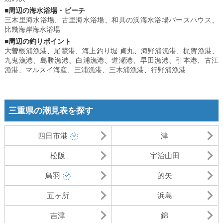
■周辺の海水浴場・ビーチ
三木里海水浴場
、
古里海水浴場
、
和具の浜海水浴場バースハウス
、
比幾海岸海水浴場
■周辺の釣りポイント
大曽根浦漁港
、
尾鷲港
、
海上釣り堀 貞丸
、
海野浦漁港
、
梶賀漁港
、
九鬼漁港
、
島勝漁港
、
白浦漁港
、
道瀬港
、
早田漁港
、
引本港
、
古江
漁港
、
マルスイ海産
、
三浦漁港
、
三木浦漁港
、
行野浦漁港
三重県の潮見表を探す
四日市港
津
松阪
宇治山田
鳥羽
的矢
五ヶ所
浜島
吉津
錦