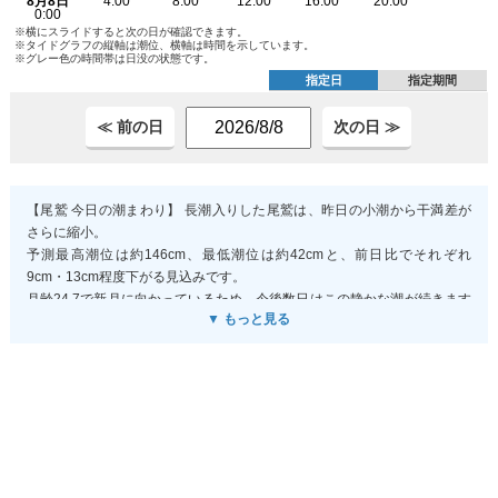
※横にスライドすると次の日が確認できます。
※タイドグラフの縦軸は潮位、横軸は時間を示しています。
※グレー色の時間帯は日没の状態です。
指定日
指定期間
≪ 前の日
次の日 ≫
【尾鷲 今日の潮まわり】 長潮入りした尾鷲は、昨日の小潮から干満差が
さらに縮小。
予測最高潮位は約146cm、最低潮位は約42cmと、前日比でそれぞれ
9cm・13cm程度下がる見込みです。
月齢24.7で新月に向かっているため、今後数日はこの静かな潮が続きます
▼ もっと見る
が、気圧も安定（1008hPa付近）で風も穏やかなので、天文潮位との乖離
も最小限に抑まると考えられます。
実測との平均ずれが10cm程度あるため、潮位がやや高めに出る可能性が
あり、干潮時の磯遊びや釣りを予定する場合は予報より5～10cm余裕を見
ておくと安全です。