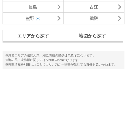
長島
古江
熊野
鵜殿
エリアから探す
地図から探す
※尾鷲エリアの週間天気・潮位情報の提供は気象庁になります。
※海の風・波情報に関してはStorm Glassになります。
※掲載情報を利用したことにより、万が一損害が生じても責任を負いかねます。