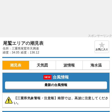
スポンサーリンク
尾鷲エリアの潮見表
住所：三重県尾鷲市天満浦
お気に入り
緯度：34.05
経度：136.12
潮見表
天気図
波情報
海水温
台風情報
NEW
最新の台風情報
【三重県気象警報・注意報】南部では、高波に注意してくださ
い。