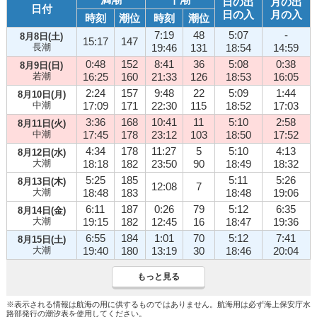
日の出
月の出
日付
日の入
月の入
時刻
潮位
時刻
潮位
7:19
48
5:07
-
8月8日(土)
15:17
147
長潮
19:46
131
18:54
14:59
0:48
152
8:41
36
5:08
0:38
8月9日(日)
若潮
16:25
160
21:33
126
18:53
16:05
2:24
157
9:48
22
5:09
1:44
8月10日(月)
中潮
17:09
171
22:30
115
18:52
17:03
3:36
168
10:41
11
5:10
2:58
8月11日(火)
中潮
17:45
178
23:12
103
18:50
17:52
4:34
178
11:27
5
5:10
4:13
8月12日(水)
大潮
18:18
182
23:50
90
18:49
18:32
5:25
185
5:11
5:26
8月13日(木)
12:08
7
大潮
18:48
183
18:48
19:06
6:11
187
0:26
79
5:12
6:35
8月14日(金)
大潮
19:15
182
12:45
16
18:47
19:36
6:55
184
1:01
70
5:12
7:41
8月15日(土)
大潮
19:40
180
13:19
30
18:46
20:04
もっと見る
※表示される情報は航海の用に供するものではありません。航海用は必ず海上保安庁水
路部発行の潮汐表を使用してください。