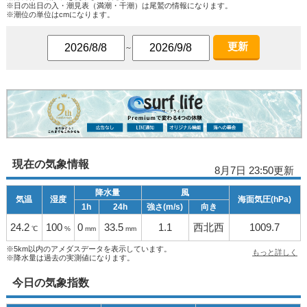
※日の出日の入・潮見表（満潮・干潮）は尾鷲の情報になります。
※潮位の単位はcmになります。
更新
～
現在の気象情報
8月7日 23:50更新
降水量
風
気温
湿度
海面気圧(hPa)
1h
24h
強さ(m/s)
向き
24.2
100
0
33.5
1.1
西北西
1009.7
℃
%
mm
mm
※5km以内のアメダスデータを表示しています。
もっと詳しく
※降水量は過去の実測値になります。
今日の気象指数