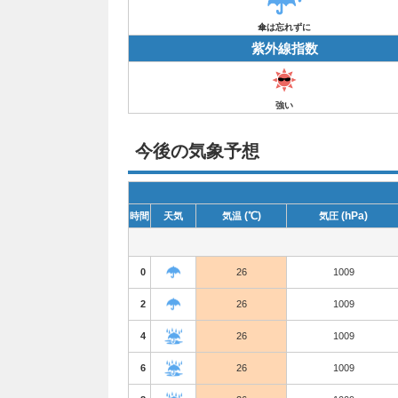
傘は忘れずに
紫外線指数
強い
今後の気象予想
(℃)
(hPa)
時間
天気
気温
気圧
0
26
1009
2
26
1009
4
26
1009
6
26
1009