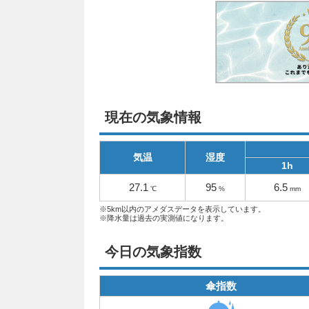
現在の気象情報
気温
湿度
1h
27.1
95
6.5
℃
%
mm
※5km以内のアメダスデータを表示しています。
※降水量は過去の実測値になります。
今日の気象指数
傘指数