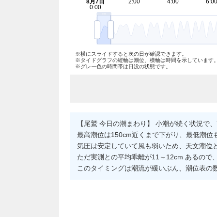
※横にスライドすると次の日が確認できます。
※タイドグラフの縦軸は潮位、横軸は時間を示しています
※グレー色の時間帯は日没の状態です。
【尾鷲 今日の潮まわり】 小潮が続く状況で
最高潮位は150cm近くまで下がり、最低潮
気圧は安定していて風も弱いため、天文潮位と
ただ実測との平均乖離が11～12cm あるの
このタイミングは潮流が緩いぶん、潮位表の