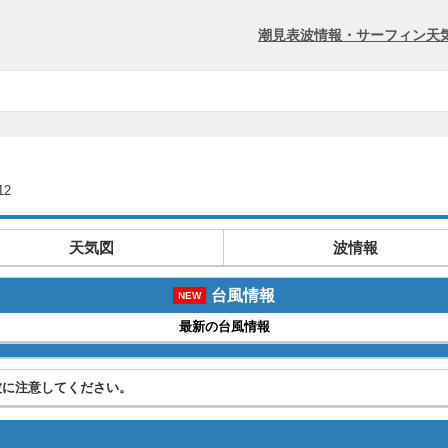
潮見表
波情報・サーフィン
天
12
天気図
波情報
台風情報
NEW
最新の台風情報
波に注意してください。