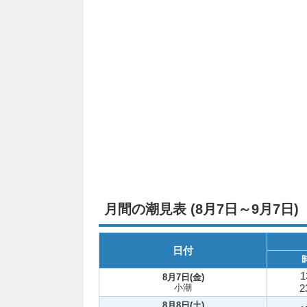
月間の潮見表 (8月7日～9月7日)
日付
1
8月7日(金)
小潮
2
8月8日(土)