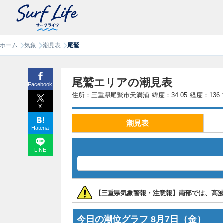
ホーム
気象
潮見表
尾鷲
尾鷲エリアの潮見表
Facebook
住所：三重県尾鷲市天満浦
緯度：34.05
経度：136.
X
潮見表
Hatena
LINE
【三重県気象警報・注意報】南部では、高
今日の潮位グラフ
8月7日
（金）