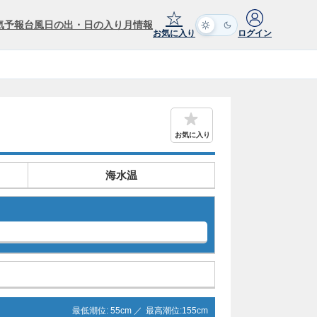
☆
気予報
台風
日の出・日の入り
月情報
お気に入り
ログイン
お気に入り
海水温
最低潮位:
55
cm ／
最高潮位:
155
cm