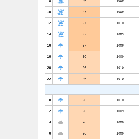
8
26
1009
10
27
1009
12
27
1010
14
27
1009
16
27
1008
18
26
1009
20
26
1010
22
26
1010
0
26
1010
2
26
1009
4
26
1009
6
26
1009