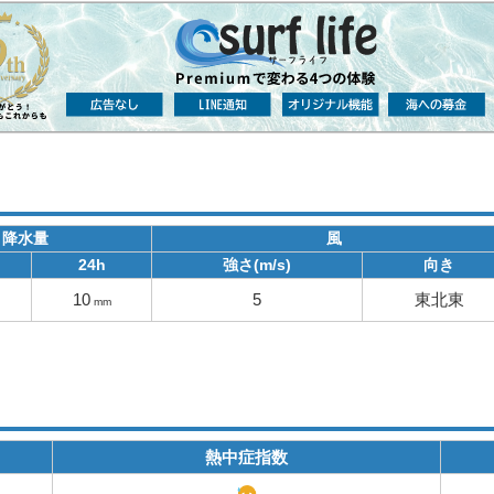
降水量
風
24h
強さ(m/s)
向き
10
5
東北東
mm
熱中症指数