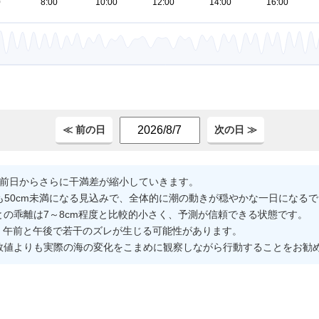
。
≪ 前の日
次の日 ≫
、前日からさらに干満差が縮小していきます。
位も50cm未満になる見込みで、全体的に潮の動きが穏やかな一日になる
の乖離は7～8cm程度と比較的小さく、予測が信頼できる状態です。
で、午前と午後で若干のズレが生じる可能性があります。
数値よりも実際の海の変化をこまめに観察しながら行動することをお勧