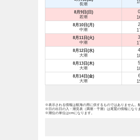
1
長潮
0
8月9日(日)
若潮
1
2
8月10日(月)
中潮
1
3
8月11日(火)
中潮
1
4
8月12日(水)
大潮
1
5
8月13日(木)
大潮
1
8月14日(金)
大潮
1
※表示される情報は航海の用に供するものではありません。
※日の出日の入・潮見表（満潮・干潮）は尾鷲の情報になり
※潮位の単位はcmになります。