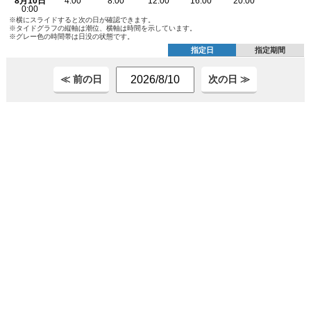
※横にスライドすると次の日が確認できます。
※タイドグラフの縦軸は潮位、横軸は時間を示しています。
※グレー色の時間帯は日没の状態です。
指定日
指定期間
≪ 前の日
次の日 ≫