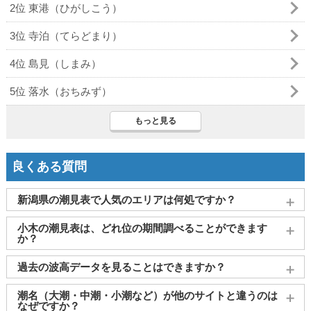
2位 東港（ひがしこう）
3位 寺泊（てらどまり）
4位 島見（しまみ）
5位 落水（おちみず）
もっと見る
良くある質問
新潟県の潮見表で人気のエリアは何処ですか？
上越市（直江津）
、
糸魚川(能生)
、
新潟東港
、
佐渡
、
柏崎
が
小木の潮見表は、どれ位の期間調べることができます
よく見られております。
か？
2011～2027年までの16年間分の潮汐情報や日の出・日の入りを
過去の波高データを見ることはできますか？
調べることができます。視覚的に分かり易くタイドグラフで、
日の出・日の入り情報も合わせて確認することができます。
大変申し訳ございませんが、過去の波高データ（波の高さ）に
潮名（大潮・中潮・小潮など）が他のサイトと違うのは
関してはご提供しておりません。
なぜですか？