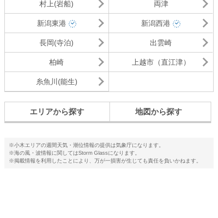
村上(岩船)
両津
新潟東港
新潟西港
長岡(寺泊)
出雲崎
柏崎
上越市（直江津）
糸魚川(能生)
エリアから探す
地図から探す
※小木エリアの週間天気・潮位情報の提供は気象庁になります。
※海の風・波情報に関してはStorm Glassになります。
※掲載情報を利用したことにより、万が一損害が生じても責任を負いかねます。