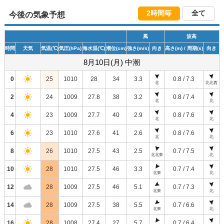
2時間毎
全て
今後の気象予想
風
波高
時間
天気
気温
(℃)
気圧
(hPa)
海水温
(℃)
潮位
(cm)
強さ
(m/s)
向き
高さ
(m)
/ 周期
(s)
向き
8月10日(月) 中潮
0
25
1010
28
34
3.3
0.8 / 7.3
北
北北西
2
24
1009
27.8
38
3.2
0.8 / 7.4
北
北
4
23
1009
27.7
40
2.9
0.8 / 7.6
北
北
6
23
1010
27.6
41
2.6
0.8 / 7.6
北
北
8
26
1010
27.5
43
2.5
0.7 / 7.5
北北東
北
10
28
1010
27.5
46
3.3
0.7 / 7.4
北東
北
12
28
1009
27.5
46
5.1
0.7 / 7.3
北東
北
14
28
1009
27.5
38
5.5
0.7 / 6.6
北東
北
16
28
1008
27.4
27
5.7
0.7 / 6.4