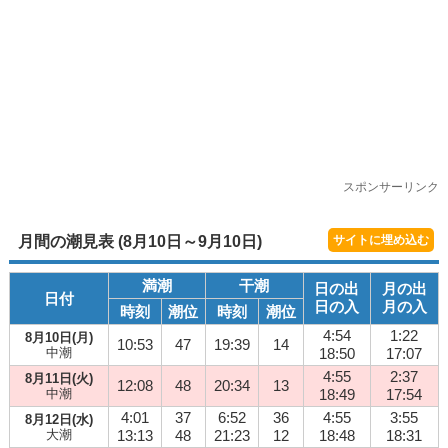
スポンサーリンク
月間の潮見表 (8月10日～9月10日)
サイトに埋め込む
満潮
干潮
日の出
月の出
日付
日の入
月の入
時刻
潮位
時刻
潮位
4:54
1:22
8月10日(月)
10:53
47
19:39
14
中潮
18:50
17:07
4:55
2:37
8月11日(火)
12:08
48
20:34
13
中潮
18:49
17:54
4:01
37
6:52
36
4:55
3:55
8月12日(水)
大潮
13:13
48
21:23
12
18:48
18:31