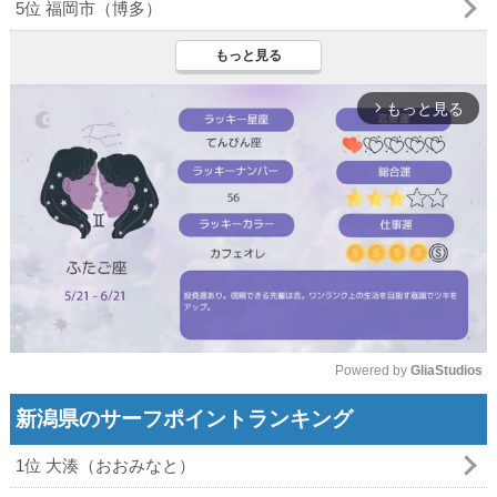
5位 福岡市（博多）
もっと見る
もっと見る
arrow_forward_ios
Powered by 
GliaStudios
Mute
新潟県のサーフポイントランキング
1位 大湊（おおみなと）