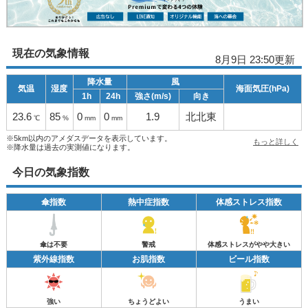
現在の気象情報
8月9日 23:50更新
降水量
風
気温
湿度
海面気圧(hPa)
1h
24h
強さ(m/s)
向き
23.6
85
0
0
1.9
北北東
℃
%
mm
mm
※5km以内のアメダスデータを表示しています。
もっと詳しく
※降水量は過去の実測値になります。
今日の気象指数
傘指数
熱中症指数
体感ストレス指数
傘は不要
警戒
体感ストレスがやや大きい
紫外線指数
お肌指数
ビール指数
強い
ちょうどよい
うまい