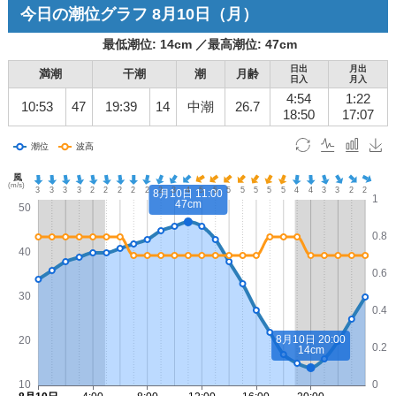
今日の潮位グラフ
8月10日
（月）
最低潮位:
14
cm ／
最高潮位:
47
cm
日出
月出
満潮
干潮
潮
月齢
日入
月入
4:54
1:22
10:53
47
19:39
14
中潮
26.7
18:50
17:07