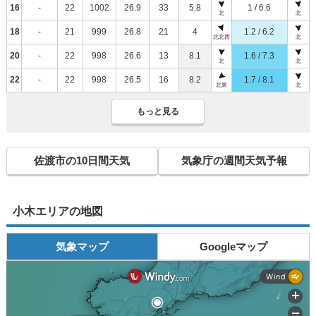
16
-
22
1002
26.9
33
5.8
1 / 6.6
北
北
18
-
21
999
26.8
21
4
1.2 / 6.2
北北西
北
20
-
22
998
26.6
13
8.1
1.6 / 7.3
北
北
22
-
22
998
26.5
16
8.2
1.7 / 8.1
北東
北
もっと見る
佐渡市の10日間天気
気象庁の週間天気予報
小木エリアの地図
気象マップ
Googleマップ