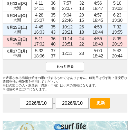
4:11
36
7:57
32
4:56
5:10
8月13日(木)
大潮
14:11
48
22:07
13
18:47
19:03
4:28
35
9:04
29
4:57
6:23
8月14日(金)
大潮
15:07
46
22:46
15
18:45
19:30
4:49
35
10:12
26
4:58
7:32
8月15日(土)
大潮
16:03
43
23:21
18
18:44
19:55
5:11
36
11:14
24
4:59
8:39
8月16日(日)
中潮
17:02
40
23:51
22
18:43
20:19
5:32
37
5:00
9:43
8月17日(月)
12:11
23
中潮
18:06
37
18:42
20:44
もっと見る
※表示される情報は航海の用に供するものではありません。航海用は必ず海上保安庁水
路部発行の潮汐表を使用してください。
※日の出日の入・潮見表（満潮・干潮）は小木の情報になります。
※潮位の単位はcmになります。
更新
～