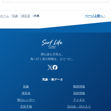
潮名は昔から各地で経験的に呼ばれてきたもので、「何日から
何日まで大潮」という統一された公的な定義はありません。そ
ホーム
気象
潮見表
小木
ページ上部へ
↑
のため、サイトが採用する計算方式によって、境界にあたる日
の潮名が1日ほどずれることがあります。他サイトと潮名が異な
って見える場合は、そのサイトが別の方式を使っている可能性
が高く、どちらかが間違っているわけではありません。なお、
当サイトの潮名は気象庁の方式に基づいて算出しています。
潮も波も天気も。
海へ行く前の情報を、ひとつに。
気象・海データ
気象
梅雨情報
潮見表
花粉情報
潮カレンダー
アメダス
天気予報
日の出・日の入り