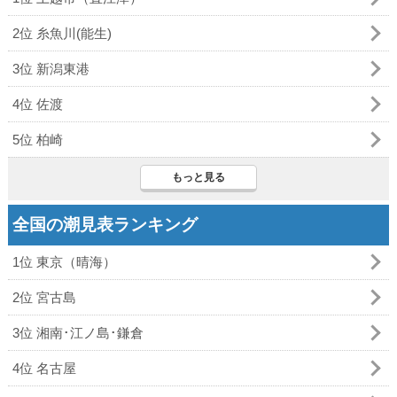
2位 糸魚川(能生)
3位 新潟東港
4位 佐渡
5位 柏崎
もっと見る
全国の潮見表ランキング
1位 東京（晴海）
2位 宮古島
3位 湘南･江ノ島･鎌倉
4位 名古屋