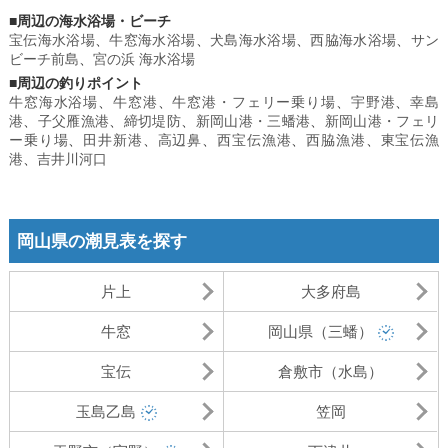
■周辺の海水浴場・ビーチ
宝伝海水浴場
、
牛窓海水浴場
、
犬島海水浴場
、
西脇海水浴場
、
サン
ビーチ前島
、
宮の浜 海水浴場
■周辺の釣りポイント
牛窓海水浴場
、
牛窓港
、
牛窓港・フェリー乗り場
、
宇野港
、
幸島
港
、
子父雁漁港
、
締切堤防
、
新岡山港・三蟠港
、
新岡山港・フェリ
ー乗り場
、
田井新港
、
高辺鼻
、
西宝伝漁港
、
西脇漁港
、
東宝伝漁
港
、
吉井川河口
岡山県の潮見表を探す
片上
大多府島
牛窓
岡山県（三蟠）
宝伝
倉敷市（水島）
玉島乙島
笠岡