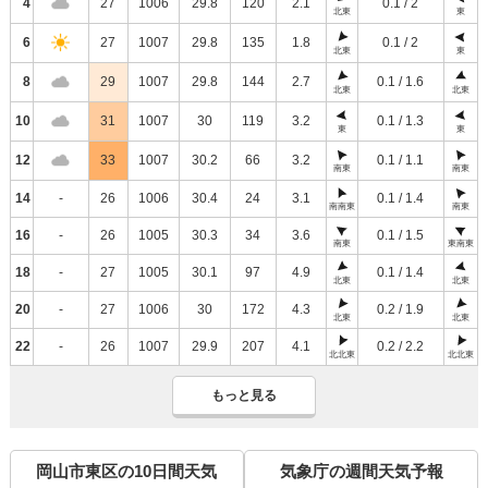
4
27
1006
29.8
120
2.1
0.1 / 2
北東
東
6
27
1007
29.8
135
1.8
0.1 / 2
北東
東
8
29
1007
29.8
144
2.7
0.1 / 1.6
北東
北東
10
31
1007
30
119
3.2
0.1 / 1.3
東
東
12
33
1007
30.2
66
3.2
0.1 / 1.1
南東
南東
14
-
26
1006
30.4
24
3.1
0.1 / 1.4
南南東
南東
16
-
26
1005
30.3
34
3.6
0.1 / 1.5
南東
東南東
18
-
27
1005
30.1
97
4.9
0.1 / 1.4
北東
北東
20
-
27
1006
30
172
4.3
0.2 / 1.9
北東
北東
22
-
26
1007
29.9
207
4.1
0.2 / 2.2
北北東
北北東
もっと見る
岡山市東区の10日間天気
気象庁の週間天気予報