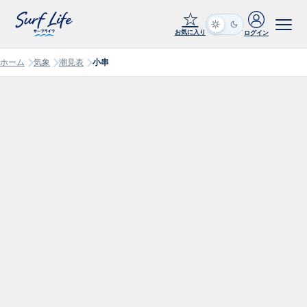
☆
お気に入り
ログイン
ホーム
気象
潮見表
小串