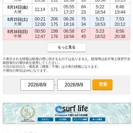
05:55
84
5:22
6:46
8月14日(金)
11:14
171
大潮
17:37
23
18:54
19:44
00:21
206
06:26
75
5:23
7:53
8月15日(土)
大潮
12:00
175
18:16
34
18:53
20:12
00:50
198
06:58
67
5:23
8:56
8月16日(日)
中潮
12:47
176
18:56
49
18:52
20:38
もっと見る
※表示される情報は航海の用に供するものではありません。航海用は必ず海上保安庁水
路部発行の潮汐表を使用してください。
※日の出日の入・潮見表（満潮・干潮）は小串の情報になります。
※潮位の単位はcmになります。
更新
～