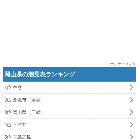
スポンサーリンク
岡山県の潮見表ランキング
1位 牛窓
2位 倉敷市（水島）
3位 岡山県（三蟠）
4位 下津井
5位 玉島乙島