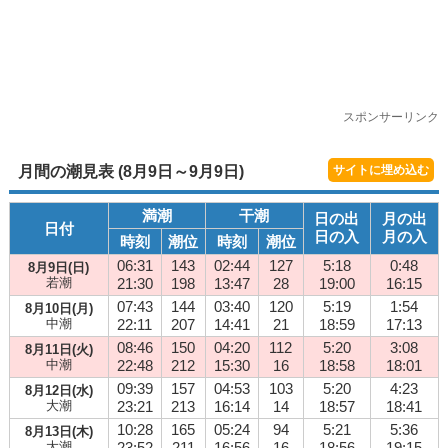
スポンサーリンク
月間の潮見表 (8月9日～9月9日)
サイトに埋め込む
満潮
干潮
日の出
月の出
日付
日の入
月の入
時刻
潮位
時刻
潮位
06:31
143
02:44
127
5:18
0:48
8月9日(日)
若潮
21:30
198
13:47
28
19:00
16:15
07:43
144
03:40
120
5:19
1:54
8月10日(月)
中潮
22:11
207
14:41
21
18:59
17:13
08:46
150
04:20
112
5:20
3:08
8月11日(火)
中潮
22:48
212
15:30
16
18:58
18:01
09:39
157
04:53
103
5:20
4:23
8月12日(水)
大潮
23:21
213
16:14
14
18:57
18:41
10:28
165
05:24
94
5:21
5:36
8月13日(木)
大潮
23:52
211
16:56
16
18:56
19:15