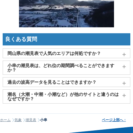
良くある質問
岡山県の潮見表で人気のエリアは何処ですか？
牛窓
、
倉敷市（水島）
、
岡山県（三蟠）
、
下津井
、
玉島乙島
小串の潮見表は、どれ位の期間調べることができます
がよく見られております。
か？
2011～2027年までの16年間分の潮汐情報や日の出・日の入りを
過去の波高データを見ることはできますか？
調べることができます。視覚的に分かり易くタイドグラフで、
日の出・日の入り情報も合わせて確認することができます。
大変申し訳ございませんが、過去の波高データ（波の高さ）に
潮名（大潮・中潮・小潮など）が他のサイトと違うのは
関してはご提供しておりません。
なぜですか？
潮名は昔から各地で経験的に呼ばれてきたもので、「何日から
何日まで大潮」という統一された公的な定義はありません。そ
ホーム
気象
潮見表
小串
ページ上部へ
↑
のため、サイトが採用する計算方式によって、境界にあたる日
の潮名が1日ほどずれることがあります。他サイトと潮名が異な
って見える場合は、そのサイトが別の方式を使っている可能性