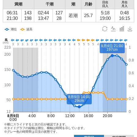
日出
月出
満潮
干潮
潮
月齢
日入
月入
06:31
143
02:44
127
5:18
0:48
若潮
25.7
21:30
198
13:47
28
19:00
16:15
※横にスライドすると次の日が確認できます。
※タイドグラフの縦軸は潮位、横軸は時間を示しています。
※グレー色の時間帯は日没の状態です。