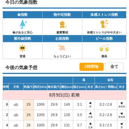
今日の気象指数
傘指数
熱中症指数
体感ストレス指数
傘があると安心
厳重警戒
体感ストレスがやや大きい
紫外線指数
お肌指数
ビール指数
普通
ちょうどよい
最高
2時間毎
全て
今後の気象予想
風
波高
時間
天気
気温
(℃)
気圧
(hPa)
海水温
(℃)
潮位
(cm)
強さ
(m/s)
向き
高さ
(m)
/ 周期
(s)
向き
8月9日(日) 若潮
0
29
1006
29.9
149
3.1
0.2 / 2.8
東
東南東
2
29
1005
29.9
128
3.5
0.2 / 2.8
北東
東南東
4
28
1005
29.9
131
3.7
0.2 / 2.5
北東
東