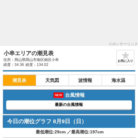
スポンサーリンク
小串エリアの潮見表
住所：岡山県岡山市南区南区小串
お気に入り
緯度：34.36
経度：134.02
潮見表
天気図
波情報
海水温
台風情報
NEW
最新の台風情報
今日の潮位グラフ
8月9日
（日）
最低潮位:
29
cm ／
最高潮位:
197
cm