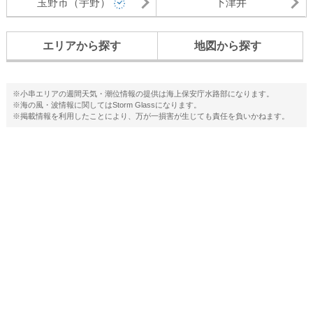
玉野市（宇野）
下津井
エリアから探す
地図から探す
※小串エリアの週間天気・潮位情報の提供は海上保安庁水路部になります。
※海の風・波情報に関してはStorm Glassになります。
※掲載情報を利用したことにより、万が一損害が生じても責任を負いかねます。