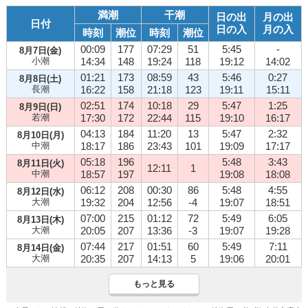
満潮
干潮
日の出
月の出
日付
日の入
月の入
時刻
潮位
時刻
潮位
00:09
177
07:29
51
5:45
-
8月7日(金)
小潮
14:34
148
19:24
118
19:12
14:02
01:21
173
08:59
43
5:46
0:27
8月8日(土)
長潮
16:22
158
21:18
123
19:11
15:11
02:51
174
10:18
29
5:47
1:25
8月9日(日)
若潮
17:30
172
22:44
115
19:10
16:17
04:13
184
11:20
13
5:47
2:32
8月10日(月)
中潮
18:17
186
23:43
101
19:09
17:17
05:18
196
5:48
3:43
8月11日(火)
12:11
1
中潮
18:57
197
19:08
18:08
06:12
208
00:30
86
5:48
4:55
8月12日(水)
大潮
19:32
204
12:56
-4
19:07
18:51
07:00
215
01:12
72
5:49
6:05
8月13日(木)
大潮
20:05
207
13:36
-3
19:07
19:28
07:44
217
01:51
60
5:49
7:11
8月14日(金)
大潮
20:35
207
14:13
5
19:06
20:01
もっと見る