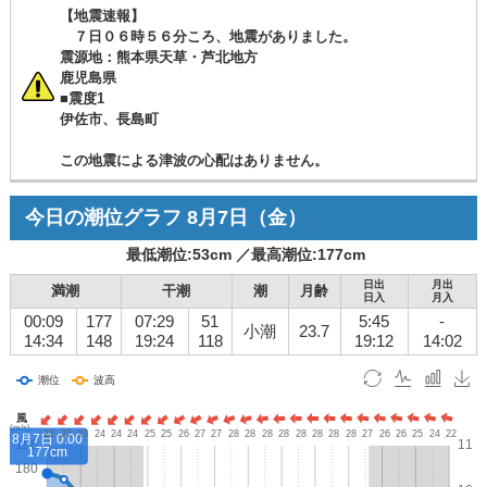
【地震速報】
７日０６時５６分ころ、地震がありました。
震源地：熊本県天草・芦北地方
鹿児島県
■震度1
伊佐市、長島町
この地震による津波の心配はありません。
今日の潮位グラフ
8月7日
（金）
最低潮位:
53
cm ／
最高潮位:
177
cm
日出
月出
満潮
干潮
潮
月齢
日入
月入
00:09
177
07:29
51
5:45
-
小潮
23.7
14:34
148
19:24
118
19:12
14:02