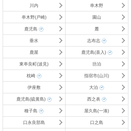
川内
串木野
串木野(戸崎)
園山
鹿児島
麓
垂水
志布志
鹿屋
鹿児島(喜入)
東串良町(波見)
坊泊
枕崎
指宿市(山川)
伊座敷
大泊
鹿児島(硫黄島)
西之表
種子島
屋久島(一湊)
口永良部島
口之島