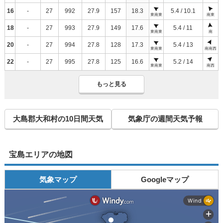
16
-
27
992
27.9
157
18.3
5.4 / 10.1
東南東
南東
18
-
27
993
27.9
149
17.6
5.4 / 11
東南東
南
20
-
27
994
27.8
128
17.3
5.4 / 13
東南東
南南西
22
-
27
995
27.8
125
16.6
5.2 / 14
東南東
南西
もっと見る
大島郡大和村の10日間天気
気象庁の週間天気予報
宝島エリアの地図
気象マップ
Googleマップ