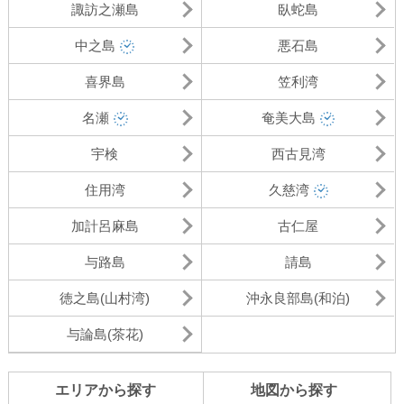
諏訪之瀬島
臥蛇島
中之島
悪石島
喜界島
笠利湾
名瀬
奄美大島
宇検
西古見湾
住用湾
久慈湾
加計呂麻島
古仁屋
与路島
請島
徳之島(山村湾)
沖永良部島(和泊)
与論島(茶花)
エリアから探す
地図から探す