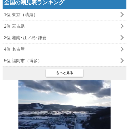
全国の潮見表ランキング
1位 東京（晴海）
2位 宮古島
3位 湘南･江ノ島･鎌倉
4位 名古屋
5位 福岡市（博多）
もっと見る