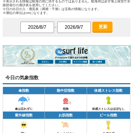
※表示される情報は航海の用に供するものではありません。航海用は必ず海上保安庁水
路部発行の潮汐表を使用してください。
※日の出日の入・潮見表（満潮・干潮）は宝島の情報になります。
※潮位の単位はcmになります。
更新
～
今日の気象指数
傘指数
熱中症指数
体感ストレス指数
傘は忘れずに
危険
体感ストレスはほぼなし
紫外線指数
お肌指数
ビール指数