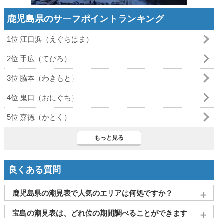
鹿児島県のサーフポイントランキング
1位 江口浜（えぐちはま）
2位 手広（てびろ）
3位 脇本（わきもと）
4位 鬼口（おにぐち）
5位 嘉徳（かとく）
もっと見る
良くある質問
鹿児島県の潮見表で人気のエリアは何処ですか？
鹿児島
、
奄美大島
、
志布志
、
屋久島(一湊)
、
与論島(茶花)
がよ
宝島の潮見表は、どれ位の期間調べることができます