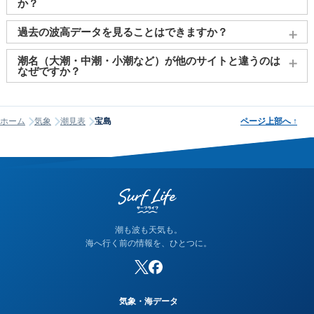
く見られております。
か？
2011～2027年までの16年間分の潮汐情報や日の出・日の入りを
過去の波高データを見ることはできますか？
調べることができます。視覚的に分かり易くタイドグラフで、
日の出・日の入り情報も合わせて確認することができます。
大変申し訳ございませんが、過去の波高データ（波の高さ）に
潮名（大潮・中潮・小潮など）が他のサイトと違うのは
関してはご提供しておりません。
なぜですか？
潮名は昔から各地で経験的に呼ばれてきたもので、「何日から
何日まで大潮」という統一された公的な定義はありません。そ
ホーム
気象
潮見表
宝島
ページ上部へ
↑
のため、サイトが採用する計算方式によって、境界にあたる日
の潮名が1日ほどずれることがあります。他サイトと潮名が異な
って見える場合は、そのサイトが別の方式を使っている可能性
が高く、どちらかが間違っているわけではありません。なお、
当サイトの潮名は気象庁の方式に基づいて算出しています。
潮も波も天気も。
海へ行く前の情報を、ひとつに。
気象・海データ