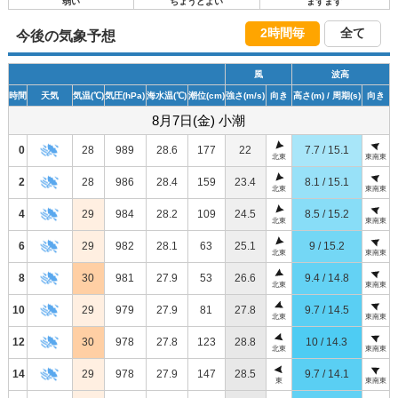
弱い
ちょうどよい
まずまず
2時間毎
全て
今後の気象予想
風
波高
時間
天気
気温
(℃)
気圧
(hPa)
海水温
(℃)
潮位
(cm)
強さ
(m/s)
向き
高さ
(m)
/ 周期
(s)
向き
8月7日(金) 小潮
0
28
989
28.6
177
22
7.7 / 15.1
北東
東南東
2
28
986
28.4
159
23.4
8.1 / 15.1
北東
東南東
4
29
984
28.2
109
24.5
8.5 / 15.2
北東
東南東
6
29
982
28.1
63
25.1
9 / 15.2
北東
東南東
8
30
981
27.9
53
26.6
9.4 / 14.8
北東
東南東
10
29
979
27.9
81
27.8
9.7 / 14.5
北東
東南東
12
30
978
27.8
123
28.8
10 / 14.3
北東
東南東
14
29
978
27.9
147
28.5
9.7 / 14.1
東
東南東