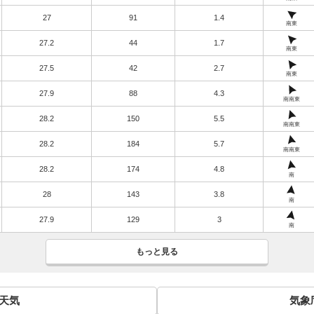
27
91
1.4
南東
27.2
44
1.7
南東
27.5
42
2.7
南東
27.9
88
4.3
南南東
28.2
150
5.5
南南東
28.2
184
5.7
南南東
28.2
174
4.8
南
28
143
3.8
南
27.9
129
3
南
もっと見る
間天気
気象