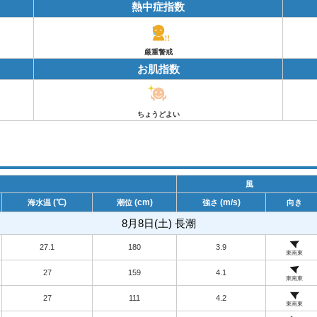
熱中症指数
厳重警戒
お肌指数
ちょうどよい
風
(℃)
(cm)
(m/s)
海水温
潮位
強さ
向き
8月8日(土) 長潮
27.1
180
3.9
東南東
27
159
4.1
東南東
27
111
4.2
東南東