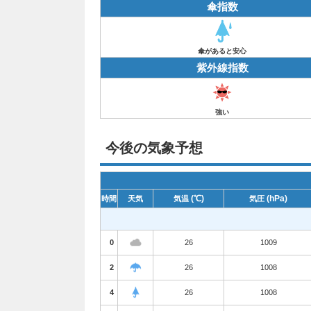
傘指数
傘があると安心
紫外線指数
強い
今後の気象予想
(℃)
(hPa)
時間
天気
気温
気圧
0
26
1009
2
26
1008
4
26
1008