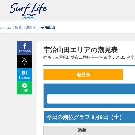
ホーム
気象
潮見表
宇治山田
宇治山田エリアの潮見表
Facebook
住所：三重県伊勢市二見町今一色
緯度：34.31
経度：
X
潮見表
Hatena
LINE
今日の潮位グラフ
8月8日
（土）
満潮