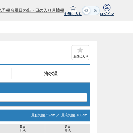
☆
気予報
台風
日の出・日の入り
月情報
お気に入り
ログイン
お気に入り
海水温
最低潮位:
52
cm ／
最高潮位:
180
cm
日出
月出
日入
月入