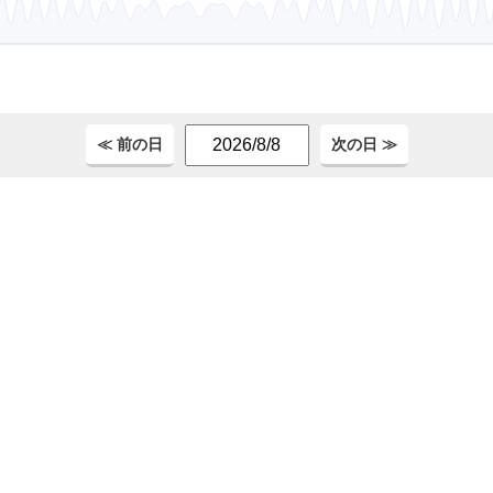
。
≪ 前の日
次の日 ≫