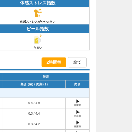
体感ストレス指数
体感ストレスがやや大きい
ビール指数
うまい
2時間毎
全て
波高
(m)
(s)
高さ
/ 周期
向き
0.4 / 4.9
南南東
0.3 / 4.4
南南東
0.3 / 4.2
南南東