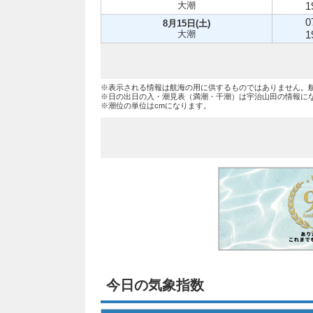
大潮
1
0
8月15日(土)
大潮
1
※表示される情報は航海の用に供するものではありません。
※日の出日の入・潮見表（満潮・干潮）は宇治山田の情報に
※潮位の単位はcmになります。
今日の気象指数