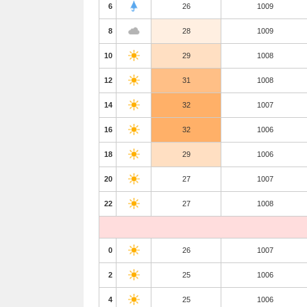
6
26
1009
8
28
1009
10
29
1008
12
31
1008
14
32
1007
16
32
1006
18
29
1006
20
27
1007
22
27
1008
0
26
1007
2
25
1006
4
25
1006