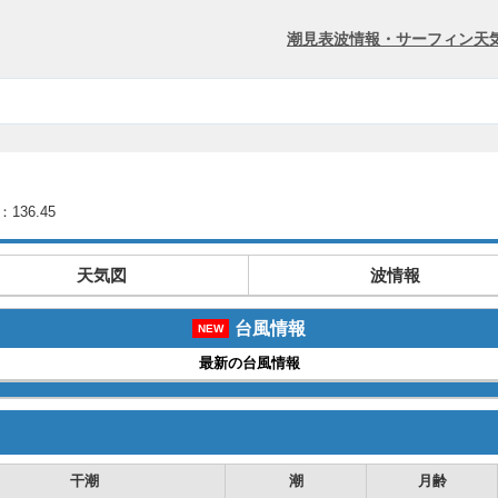
潮見表
波情報・サーフィン
天
136.45
天気図
波情報
台風情報
NEW
最新の台風情報
干潮
潮
月齢