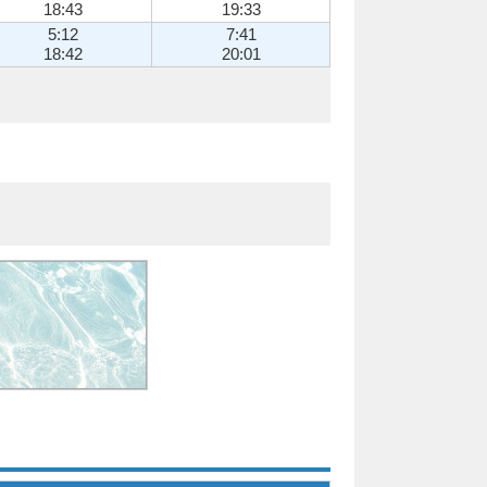
18:43
19:33
5:12
7:41
18:42
20:01