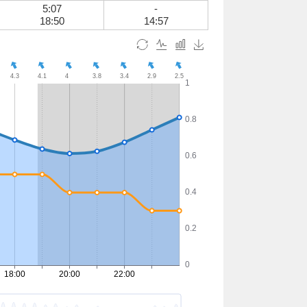
5:07
-
18:50
14:57