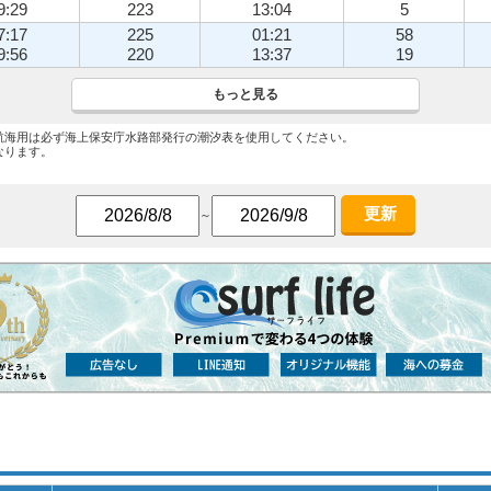
9:29
223
13:04
5
7:17
225
01:21
58
9:56
220
13:37
19
もっと見る
航海用は必ず海上保安庁水路部発行の潮汐表を使用してください。
なります。
更新
～