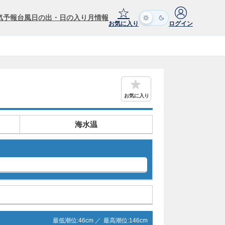
☆
気予報
台風
日の出・日の入り
月情報
お気に入り
ログイン
お気に入り
海水温
最低潮位:
46
cm ／
最高潮位:
146
cm