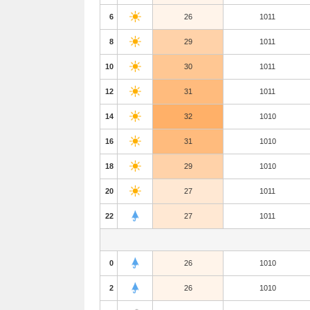
6
26
1011
8
29
1011
10
30
1011
12
31
1011
14
32
1010
16
31
1010
18
29
1010
20
27
1011
22
27
1011
0
26
1010
2
26
1010