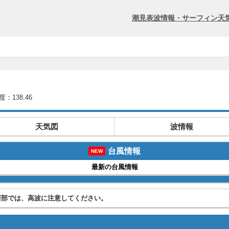
潮見表
波情報・サーフィン
天
度：138.46
天気図
波情報
台風情報
NEW
最新の台風情報
西部では、高波に注意してください。