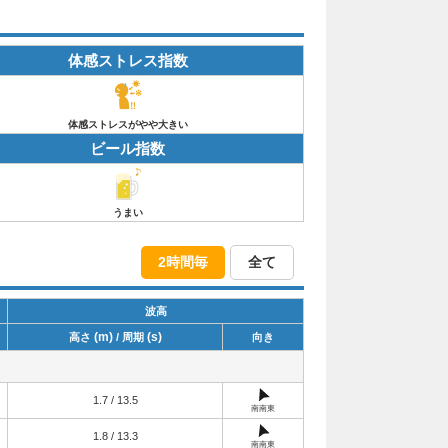
体感ストレス指数
体感ストレスがやや大きい
ビール指数
うまい
2時間毎
全て
波高
(m)
(s)
高さ
/ 周期
向き
1.7 / 13.5
南南東
1.8 / 13.3
南南東