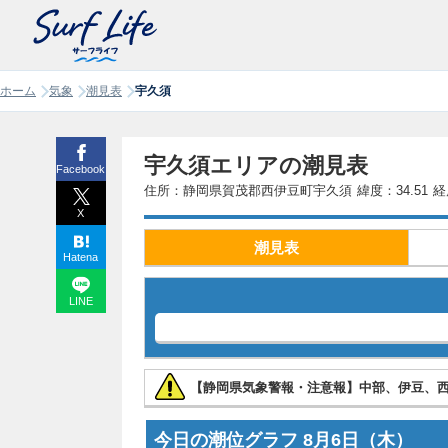
ホーム
気象
潮見表
宇久須
宇久須エリアの潮見表
Facebook
住所：静岡県賀茂郡西伊豆町宇久須
緯度：34.51
経
X
潮見表
Hatena
LINE
【静岡県気象警報・注意報】中部、伊豆、
今日の潮位グラフ
8月6日
（木）