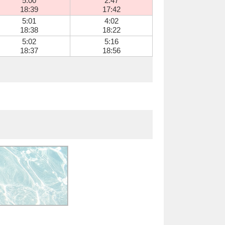
5:00
2:47
18:39
17:42
5:01
4:02
18:38
18:22
5:02
5:16
18:37
18:56