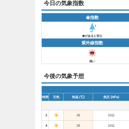
今日の気象指数
傘指数
傘があると安心
紫外線指数
強い
今後の気象予想
(℃)
(hPa)
時間
天気
気温
気圧
2
26
1011
4
26
1011