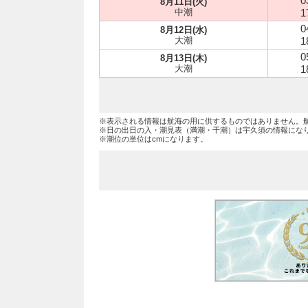
0
8月11日(火)
中潮
1
0
8月12日(水)
大潮
1
0
8月13日(木)
大潮
1
※表示される情報は航海の用に供するものではありません。
※日の出日の入・潮見表（満潮・干潮）は宇久須の情報にな
※潮位の単位はcmになります。