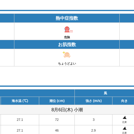
熱中症指数
危険
お肌指数
ちょうどよい
風
(℃)
(cm)
(m/s)
海水温
潮位
強さ
向き
8月6日(木) 小潮
27.1
72
3
北東
27.1
46
2.9
北東