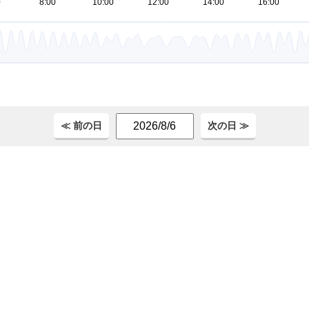
。
≪ 前の日
次の日 ≫