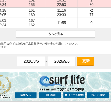
3:19
152
10:31
2
7:34
156
22:53
90
4:18
161
11:16
-2
8:05
160
23:33
77
5:09
167
11:55
0
8:34
162
もっと見る
航海用は必ず海上保安庁水路部発行の潮汐表を使用してください。
ります。
更新
～