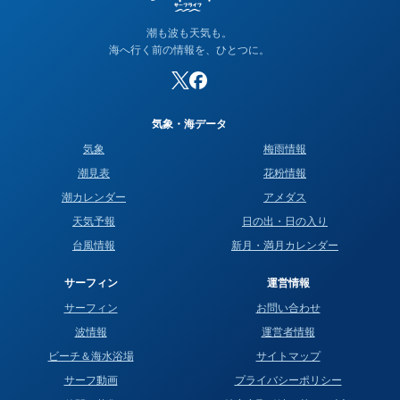
潮も波も天気も。
海へ行く前の情報を、ひとつに。
気象・海データ
気象
梅雨情報
潮見表
花粉情報
潮カレンダー
アメダス
天気予報
日の出・日の入り
台風情報
新月・満月カレンダー
サーフィン
運営情報
サーフィン
お問い合わせ
波情報
運営者情報
ビーチ＆海水浴場
サイトマップ
サーフ動画
プライバシーポリシー