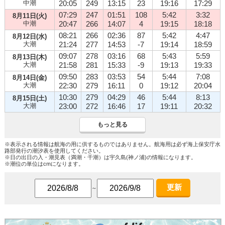
中潮
20:05
249
13:15
23
19:16
17:29
07:29
247
01:51
108
5:42
3:32
8月11日(火)
中潮
20:47
266
14:07
4
19:15
18:18
08:21
266
02:36
87
5:42
4:47
8月12日(水)
大潮
21:24
277
14:53
-7
19:14
18:59
09:07
278
03:16
68
5:43
5:59
8月13日(木)
大潮
21:58
281
15:33
-9
19:13
19:33
09:50
283
03:53
54
5:44
7:08
8月14日(金)
大潮
22:30
279
16:11
0
19:12
20:04
10:30
279
04:29
46
5:44
8:13
8月15日(土)
大潮
23:00
272
16:46
17
19:11
20:32
もっと見る
※表示される情報は航海の用に供するものではありません。航海用は必ず海上保安庁水
路部発行の潮汐表を使用してください。
※日の出日の入・潮見表（満潮・干潮）は宇久島(神ノ浦)の情報になります。
※潮位の単位はcmになります。
更新
～