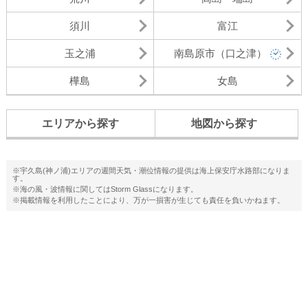
須川
富江
玉之浦
南島原市（口之津）
樺島
女島
エリアから探す
地図から探す
※宇久島(神ノ浦)エリアの週間天気・潮位情報の提供は海上保安庁水路部になりま
す。
※海の風・波情報に関してはStorm Glassになります。
※掲載情報を利用したことにより、万が一損害が生じても責任を負いかねます。