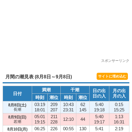
スポンサーリンク
月間の潮見表 (8月8日～9月8日)
サイトに埋め込む
満潮
干潮
日の出
月の出
日付
日の入
月の入
時刻
潮位
時刻
潮位
03:19
209
10:43
62
5:40
0:15
8月8日(土)
長潮
18:01
207
23:31
145
19:18
15:25
05:01
211
5:40
1:13
8月9日(日)
12:10
44
若潮
19:15
228
19:17
16:31
06:25
226
00:55
130
5:41
2:19
8月10日(月)