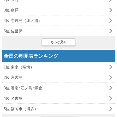
3位 島原
4位 壱岐島（郷ノ浦）
5位 佐世保
もっと見る
全国の潮見表ランキング
1位 東京（晴海）
2位 宮古島
3位 湘南･江ノ島･鎌倉
4位 名古屋
5位 福岡市（博多）