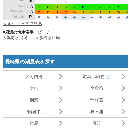
大きなマップで見る
■周辺の海水浴場・ビーチ
大浜海水浴場
、
スゲ浜海水浴場
長崎県の潮見表を探す
大河内湾
対馬比田勝
伊奈
小鹿湾
綱湾
千尋藻
鴨居瀬
昼ヶ浦
対馬
高浜