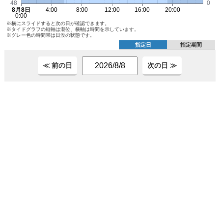
※横にスライドすると次の日が確認できます。
※タイドグラフの縦軸は潮位、横軸は時間を示しています。
※グレー色の時間帯は日没の状態です。
指定日
指定期間
≪ 前の日
次の日 ≫