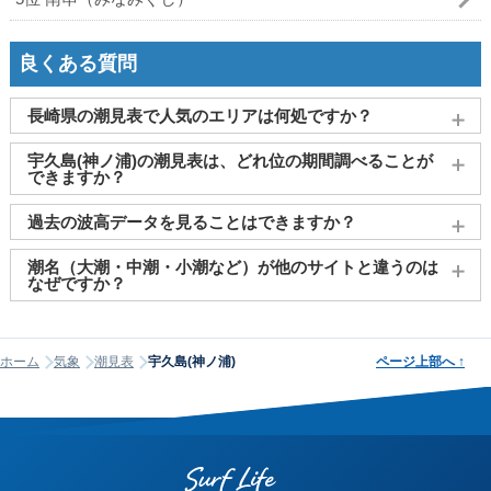
良くある質問
長崎県の潮見表で人気のエリアは何処ですか？
長崎
、
大村
、
島原
、
壱岐島（郷ノ浦）
、
佐世保
がよく見られ
宇久島(神ノ浦)の潮見表は、どれ位の期間調べることが
ております。
できますか？
2011～2027年までの16年間分の潮汐情報や日の出・日の入りを
過去の波高データを見ることはできますか？
調べることができます。視覚的に分かり易くタイドグラフで、
日の出・日の入り情報も合わせて確認することができます。
大変申し訳ございませんが、過去の波高データ（波の高さ）に
潮名（大潮・中潮・小潮など）が他のサイトと違うのは
関してはご提供しておりません。
なぜですか？
潮名は昔から各地で経験的に呼ばれてきたもので、「何日から
何日まで大潮」という統一された公的な定義はありません。そ
ホーム
気象
潮見表
宇久島(神ノ浦)
ページ上部へ
↑
のため、サイトが採用する計算方式によって、境界にあたる日
の潮名が1日ほどずれることがあります。他サイトと潮名が異な
って見える場合は、そのサイトが別の方式を使っている可能性
が高く、どちらかが間違っているわけではありません。なお、
当サイトの潮名は気象庁の方式に基づいて算出しています。