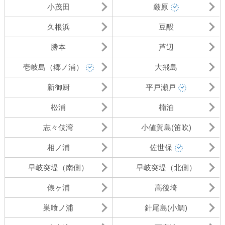
小茂田
厳原
久根浜
豆酘
勝本
芦辺
壱岐島（郷ノ浦）
大飛島
新御厨
平戸瀬戸
松浦
楠泊
志々伎湾
小値賀島(笛吹)
相ノ浦
佐世保
早岐突堤（南側）
早岐突堤（北側）
俵ヶ浦
高後埼
巣喰ノ浦
針尾島(小鯛)