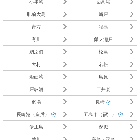
小串湾
面高湾
肥前大島
崎戸
青方
端島
有川
飯ノ瀬戸
鯛之浦
松島
大村
若松
船廻湾
島原
戸岐浦
三井楽
網場
長崎
長崎港（皇后）
五島市（福江）
伊王島
深堀
荒川
高島・端島