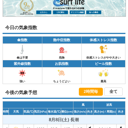
今日の気象指数
傘指数
熱中症指数
体感ストレス指数
傘は不要
危険
体感ストレスがやや大きい
紫外線指数
お肌指数
ビール指数
強い
ちょうどよい
最高
2時間毎
全て
今後の気象予想
風
波高
時間
天気
気温
(℃)
気圧
(hPa)
海水温
(℃)
潮位
(cm)
強さ
(m/s)
向き
高さ
(m)
/ 周期
(s)
向き
8月8日(土) 長潮