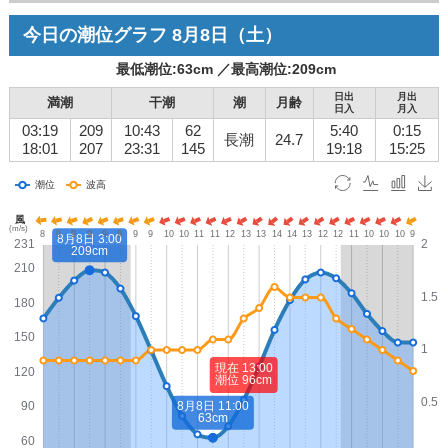
今日の潮位グラフ
8月8日
（土）
最低潮位:
63
cm ／
最高潮位:
209
cm
日出
月出
満潮
干潮
潮
月齢
日入
月入
03:19
209
10:43
62
5:40
0:15
長潮
24.7
18:01
207
23:31
145
19:18
15:25