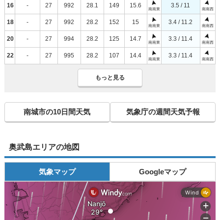
16
-
27
992
28.1
149
15.6
3.5 / 11
南南東
南南西
18
-
27
992
28.2
152
15
3.4 / 11.2
南南東
南南西
20
-
27
994
28.2
125
14.7
3.3 / 11.4
南南東
南南西
22
-
27
995
28.2
107
14.4
3.3 / 11.4
南南東
南南西
もっと見る
南城市の10日間天気
気象庁の週間天気予報
奥武島エリアの地図
気象マップ
Googleマップ