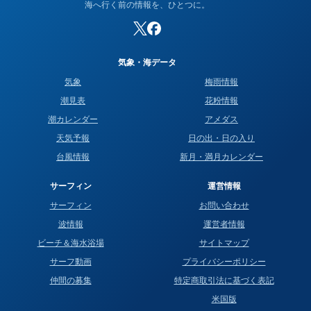
海へ行く前の情報を、ひとつに。
気象・海データ
気象
梅雨情報
潮見表
花粉情報
潮カレンダー
アメダス
天気予報
日の出・日の入り
台風情報
新月・満月カレンダー
サーフィン
運営情報
サーフィン
お問い合わせ
波情報
運営者情報
ビーチ＆海水浴場
サイトマップ
サーフ動画
プライバシーポリシー
仲間の募集
特定商取引法に基づく表記
米国版