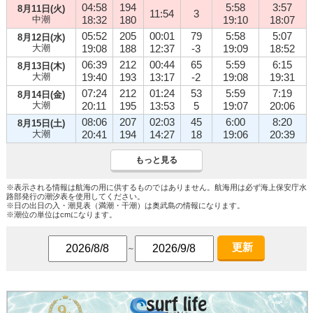
04:58
194
5:58
3:57
8月11日(火)
11:54
3
中潮
18:32
180
19:10
18:07
05:52
205
00:01
79
5:58
5:07
8月12日(水)
大潮
19:08
188
12:37
-3
19:09
18:52
06:39
212
00:44
65
5:59
6:15
8月13日(木)
大潮
19:40
193
13:17
-2
19:08
19:31
07:24
212
01:24
53
5:59
7:19
8月14日(金)
大潮
20:11
195
13:53
5
19:07
20:06
08:06
207
02:03
45
6:00
8:20
8月15日(土)
大潮
20:41
194
14:27
18
19:06
20:39
もっと見る
※表示される情報は航海の用に供するものではありません。航海用は必ず海上保安庁水
路部発行の潮汐表を使用してください。
※日の出日の入・潮見表（満潮・干潮）は奥武島の情報になります。
※潮位の単位はcmになります。
更新
～