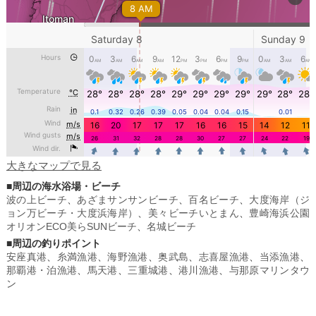
大きなマップで見る
■周辺の海水浴場・ビーチ
波の上ビーチ
、
あざまサンサンビーチ
、
百名ビーチ
、
大度海岸（ジ
ョン万ビーチ・大度浜海岸）
、
美々ビーチいとまん
、
豊崎海浜公園
オリオンECO美らSUNビーチ
、
名城ビーチ
■周辺の釣りポイント
安座真港
、
糸満漁港
、
海野漁港
、
奥武島
、
志喜屋漁港
、
当添漁港
、
那覇港・泊漁港
、
馬天港
、
三重城港
、
港川漁港
、
与那原マリンタウ
ン