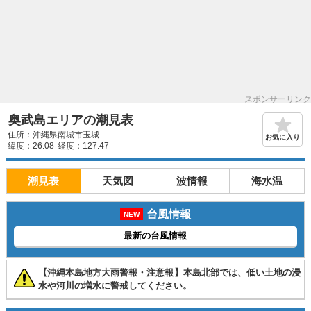
スポンサーリンク
奥武島エリアの潮見表
住所：沖縄県南城市玉城
お気に入り
緯度：26.08
経度：127.47
潮見表
天気図
波情報
海水温
台風情報
NEW
最新の台風情報
【沖縄本島地方大雨警報・注意報】本島北部では、低い土地の浸
水や河川の増水に警戒してください。