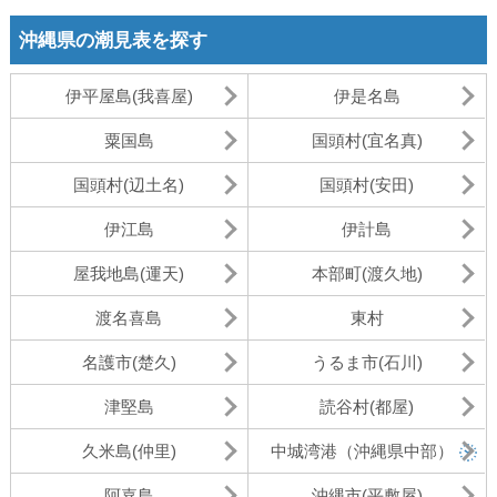
沖縄県の潮見表を探す
伊平屋島(我喜屋)
伊是名島
粟国島
国頭村(宜名真)
国頭村(辺土名)
国頭村(安田)
伊江島
伊計島
屋我地島(運天)
本部町(渡久地)
渡名喜島
東村
名護市(楚久)
うるま市(石川)
津堅島
読谷村(都屋)
久米島(仲里)
中城湾港（沖縄県中部）
阿嘉島
沖縄市(平敷屋)