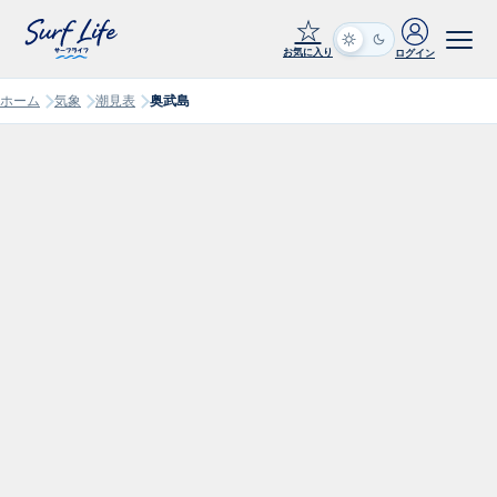
☆
お気に入り
ログイン
ホーム
気象
潮見表
奥武島