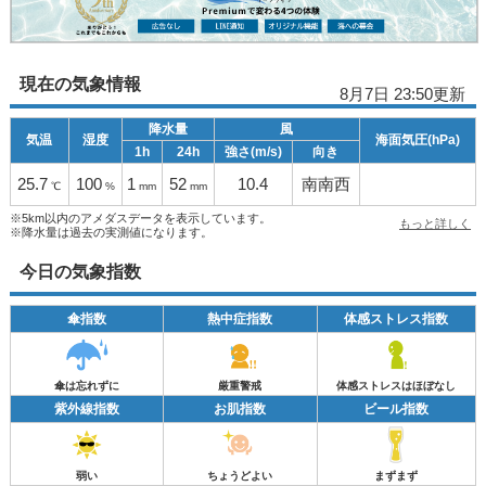
現在の気象情報
8月7日 23:50更新
降水量
風
気温
湿度
海面気圧(hPa)
1h
24h
強さ(m/s)
向き
25.7
100
1
52
10.4
南南西
℃
%
mm
mm
※5km以内のアメダスデータを表示しています。
もっと詳しく
※降水量は過去の実測値になります。
今日の気象指数
傘指数
熱中症指数
体感ストレス指数
傘は忘れずに
厳重警戒
体感ストレスはほぼなし
紫外線指数
お肌指数
ビール指数
弱い
ちょうどよい
まずまず