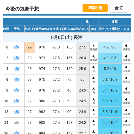
2時間毎
全て
今後の気象予想
風
波高
時間
天気
気温
(℃)
気圧
(hPa)
海水温
(℃)
潮位
(cm)
強さ
(m/s)
向き
高さ
(m)
/ 周期
(s)
向き
8月8日(土) 長潮
0
29
970
27.8
165
27.5
4.2 / 9.3
南南西
南南西
2
28
973
27.5
165
26.4
4.9 / 9.6
南南西
南南西
4
28
974
27.3
130
25.6
5.2 / 10
南
南南西
6
27
975
27.2
79
25
5.1 / 10.3
南
南南西
8
27
978
27.2
46
24.9
5.4 / 10.9
南
南南西
10
27
980
27.3
53
24.9
5.5 / 11.3
南
南南西
12
27
982
27.4
90
24.9
5.6 / 11.6
南
南南西
14
27
983
27.5
128
24.2
5.5 / 11.7
南
南南西
16
27
984
27.6
142
22.7
5.3 / 11.7