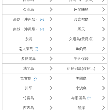
久高島
座間味島
那覇（沖縄県）
渡嘉敷島
南城（沖縄県）
馬天
糸満
久場島(黄尾嶼)
南大東島
魚釣島
多良間島
平久保崎
池間島
伊良部島(佐良浜)
宮古島
鳩間島
川平
小浜島
竹富島
与那国島
西表島
船浮