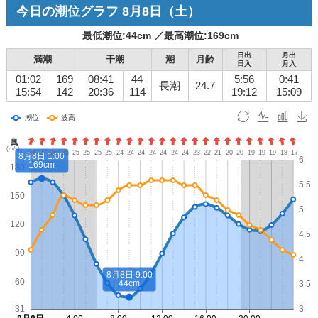
今日の潮位グラフ
8月8日
（土）
最低潮位:
44
cm ／
最高潮位:
169
cm
日出
月出
満潮
干潮
潮
月齢
日入
月入
01:02
169
08:41
44
5:56
0:41
長潮
24.7
15:54
142
20:36
114
19:12
15:09