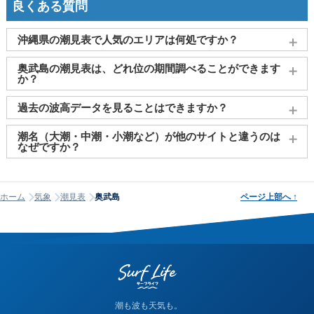
良くある質問
沖縄県の潮見表で人気のエリアは何処ですか？
宮古島
、
那覇（沖縄県）
、
石垣島
、
糸満
、
読谷村(都屋)
がよ
奥武島の潮見表は、どれ位の期間調べることができます
く見られております。
か？
2011～2027年までの16年間分の潮汐情報や日の出・日の入りを
過去の波高データを見ることはできますか？
調べることができます。視覚的に分かり易くタイドグラフで、
日の出・日の入り情報も合わせて確認することができます。
大変申し訳ございませんが、過去の波高データ（波の高さ）に
潮名（大潮・中潮・小潮など）が他のサイトと違うのは
関してはご提供しておりません。
なぜですか？
潮名は昔から各地で経験的に呼ばれてきたもので、「何日から
何日まで大潮」という統一された公的な定義はありません。そ
ホーム
気象
潮見表
奥武島
ページ上部へ
↑
のため、サイトが採用する計算方式によって、境界にあたる日
の潮名が1日ほどずれることがあります。他サイトと潮名が異な
って見える場合は、そのサイトが別の方式を使っている可能性
が高く、どちらかが間違っているわけではありません。なお、
当サイトの潮名は気象庁の方式に基づいて算出しています。
潮も波も天気も。