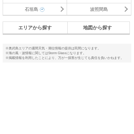
石垣島
波照間島
エリアから探す
地図から探す
※奥武島エリアの週間天気・潮位情報の提供は民間になります。
※海の風・波情報に関してはStorm Glassになります。
※掲載情報を利用したことにより、万が一損害が生じても責任を負いかねます。