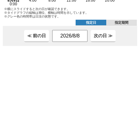
※横にスライドすると次の日が確認できます。
※タイドグラフの縦軸は潮位、横軸は時間を示しています。
※グレー色の時間帯は日没の状態です。
指定日
指定期間
≪ 前の日
次の日 ≫