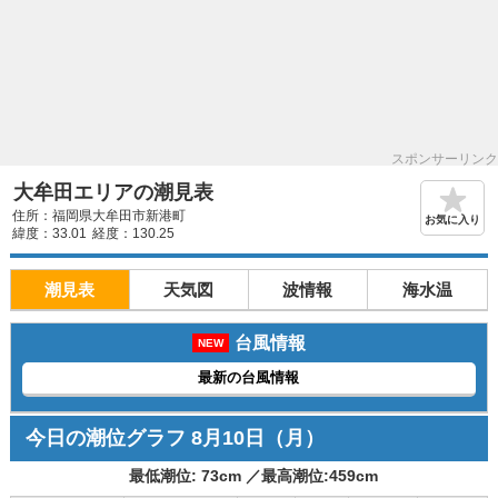
スポンサーリンク
大牟田エリアの潮見表
住所：福岡県大牟田市新港町
お気に入り
緯度：33.01
経度：130.25
潮見表
天気図
波情報
海水温
台風情報
NEW
最新の台風情報
今日の潮位グラフ
8月10日
（月）
最低潮位:
73
cm ／
最高潮位:
459
cm