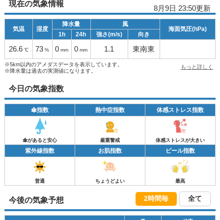
現在の気象情報
8月9日 23:50更新
降水量
風
気温
湿度
海面気圧(hPa)
1h
24h
強さ(m/s)
向き
26.6
73
0
0
1.1
東南東
℃
%
mm
mm
※5km以内のアメダスデータを表示しています。
もっと詳しく
※降水量は過去の実測値になります。
今日の気象指数
傘指数
熱中症指数
体感ストレス指数
傘があると安心
厳重警戒
体感ストレスが大きい
紫外線指数
お肌指数
ビール指数
普通
ちょうどよい
最高
2時間毎
全て
今後の気象予想