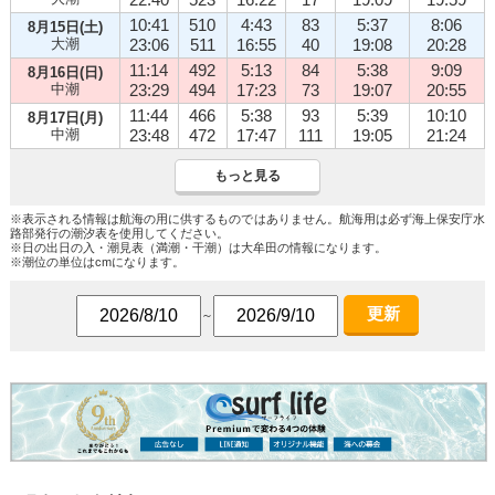
10:41
510
4:43
83
5:37
8:06
8月15日(土)
大潮
23:06
511
16:55
40
19:08
20:28
11:14
492
5:13
84
5:38
9:09
8月16日(日)
中潮
23:29
494
17:23
73
19:07
20:55
11:44
466
5:38
93
5:39
10:10
8月17日(月)
中潮
23:48
472
17:47
111
19:05
21:24
もっと見る
※表示される情報は航海の用に供するものではありません。航海用は必ず海上保安庁水
路部発行の潮汐表を使用してください。
※日の出日の入・潮見表（満潮・干潮）は大牟田の情報になります。
※潮位の単位はcmになります。
更新
～