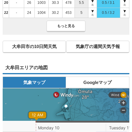
20
-
26
1003
30.3
478
5.5
0.5 / 3.1
北
北
22
-
24
1004
30.2
453
5
0.5 / 3.2
北
北
もっと見る
大牟田市の10日間天気
気象庁の週間天気予報
大牟田エリアの地図
気象マップ
Googleマップ