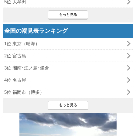
5位 大牟田
もっと見る
全国の潮見表ランキング
1位 東京（晴海）
2位 宮古島
3位 湘南･江ノ島･鎌倉
4位 名古屋
5位 福岡市（博多）
もっと見る