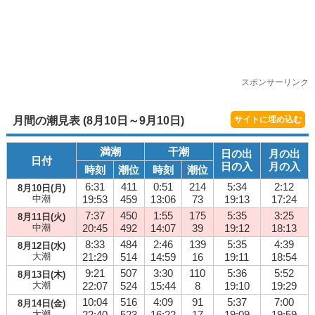
スポンサーリンク
月間の潮見表 (8月10日～9月10日)
サイトに埋め込む
満潮
干潮
日の出
月の出
日付
日の入
月の入
時刻
潮位
時刻
潮位
6:31
411
0:51
214
5:34
2:12
8月10日(月)
中潮
19:53
459
13:06
73
19:13
17:24
7:37
450
1:55
175
5:35
3:25
8月11日(火)
中潮
20:45
492
14:07
39
19:12
18:13
8:33
484
2:46
139
5:35
4:39
8月12日(水)
大潮
21:29
514
14:59
16
19:11
18:54
9:21
507
3:30
110
5:36
5:52
8月13日(木)
大潮
22:07
524
15:44
8
19:10
19:29
10:04
516
4:09
91
5:37
7:00
8月14日(金)
大潮
22:40
523
16:22
17
19:09
19:59