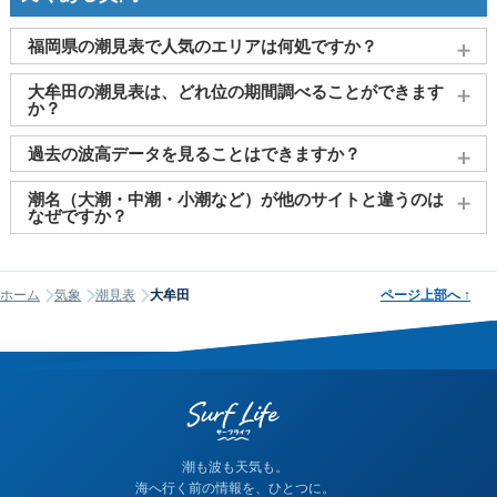
福岡県の潮見表で人気のエリアは何処ですか？
福岡市（博多）
、
北九州市（日明）
、
北九州市(若松)
、
苅田
、
大牟田の潮見表は、どれ位の期間調べることができます
大牟田
がよく見られております。
か？
2011～2027年までの16年間分の潮汐情報や日の出・日の入りを
過去の波高データを見ることはできますか？
調べることができます。視覚的に分かり易くタイドグラフで、
日の出・日の入り情報も合わせて確認することができます。
大変申し訳ございませんが、過去の波高データ（波の高さ）に
潮名（大潮・中潮・小潮など）が他のサイトと違うのは
関してはご提供しておりません。
なぜですか？
潮名は昔から各地で経験的に呼ばれてきたもので、「何日から
何日まで大潮」という統一された公的な定義はありません。そ
ホーム
気象
潮見表
大牟田
ページ上部へ
↑
のため、サイトが採用する計算方式によって、境界にあたる日
の潮名が1日ほどずれることがあります。他サイトと潮名が異な
って見える場合は、そのサイトが別の方式を使っている可能性
が高く、どちらかが間違っているわけではありません。なお、
当サイトの潮名は気象庁の方式に基づいて算出しています。
潮も波も天気も。
海へ行く前の情報を、ひとつに。