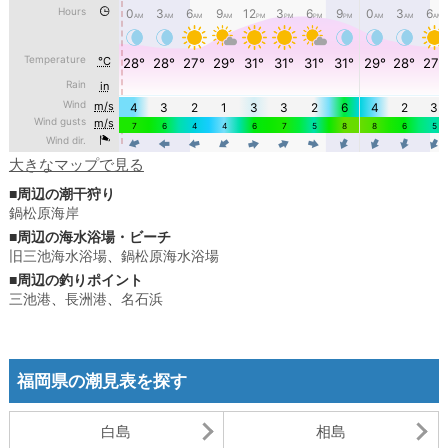
大きなマップで見る
■周辺の潮干狩り
鍋松原海岸
■周辺の海水浴場・ビーチ
旧三池海水浴場
、
鍋松原海水浴場
■周辺の釣りポイント
三池港
、
長洲港
、
名石浜
福岡県の潮見表を探す
白島
相島