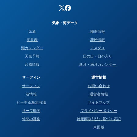
気象・海データ
気象
梅雨情報
潮見表
花粉情報
潮カレンダー
アメダス
天気予報
日の出・日の入り
台風情報
新月・満月カレンダー
サーフィン
運営情報
サーフィン
お問い合わせ
波情報
運営者情報
ビーチ＆海水浴場
サイトマップ
サーフ動画
プライバシーポリシー
仲間の募集
特定商取引法に基づく表記
米国版