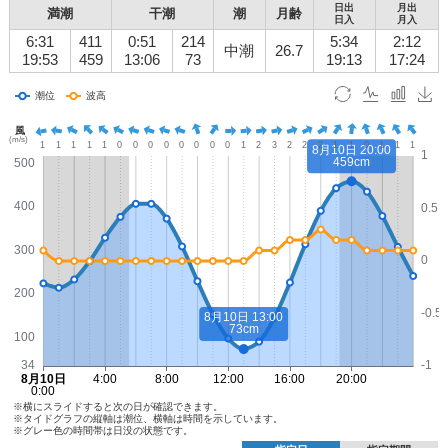
日出
月出
満潮
干潮
潮
月齢
日入
月入
6:31
411
0:51
214
5:34
2:12
中潮
26.7
19:53
459
13:06
73
19:13
17:24
※横にスライドすると次の日が確認できます。
※タイドグラフの縦軸は潮位、横軸は時間を示しています。
※グレー色の時間帯は日没の状態です。