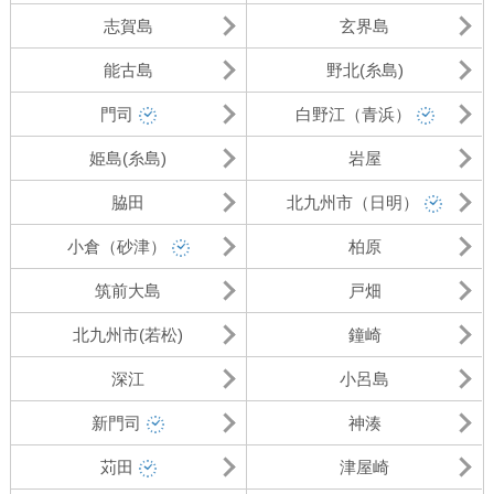
志賀島
玄界島
能古島
野北(糸島)
門司
白野江（青浜）
姫島(糸島)
岩屋
脇田
北九州市（日明）
小倉（砂津）
柏原
筑前大島
戸畑
北九州市(若松)
鐘崎
深江
小呂島
新門司
神湊
苅田
津屋崎