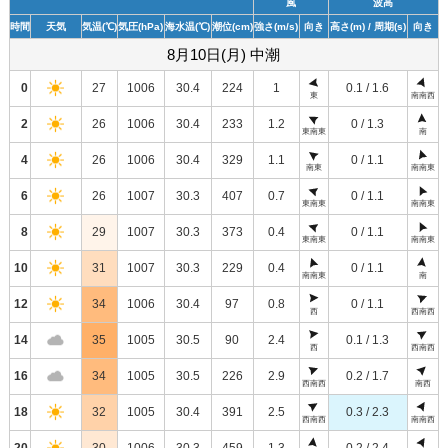
風
波高
時間
天気
気温
(℃)
気圧
(hPa)
海水温
(℃)
潮位
(cm)
強さ
(m/s)
向き
高さ
(m)
/ 周期
(s)
向き
8月10日(月) 中潮
0
27
1006
30.4
224
1
0.1 / 1.6
東
南南西
2
26
1006
30.4
233
1.2
0 / 1.3
東南東
南
4
26
1006
30.4
329
1.1
0 / 1.1
南東
南南東
6
26
1007
30.3
407
0.7
0 / 1.1
東南東
南南東
8
29
1007
30.3
373
0.4
0 / 1.1
東南東
南南東
10
31
1007
30.3
229
0.4
0 / 1.1
南南東
南
12
34
1006
30.4
97
0.8
0 / 1.1
西
西南西
14
35
1005
30.5
90
2.4
0.1 / 1.3
西
西南西
16
34
1005
30.5
226
2.9
0.2 / 1.7
西南西
南西
18
32
1005
30.4
391
2.5
0.3 / 2.3
西南西
南南西
20
30
1006
30.3
459
1.3
0.2 / 2.4