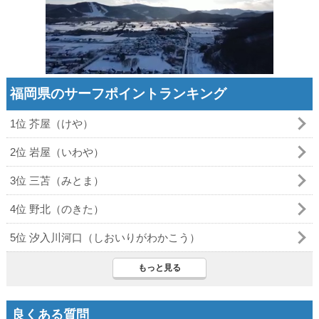
福岡県のサーフポイントランキング
1位 芥屋（けや）
2位 岩屋（いわや）
3位 三苫（みとま）
4位 野北（のきた）
5位 汐入川河口（しおいりがわかこう）
もっと見る
良くある質問