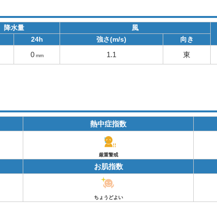
降水量
風
24h
強さ(m/s)
向き
0
1.1
東
mm
熱中症指数
厳重警戒
お肌指数
ちょうどよい