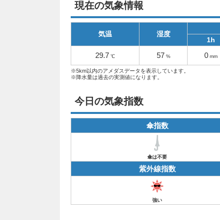
現在の気象情報
気温
湿度
1h
29.7
57
0
℃
%
mm
※5km以内のアメダスデータを表示しています。
※降水量は過去の実測値になります。
今日の気象指数
傘指数
傘は不要
紫外線指数
強い