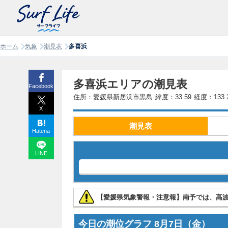
ホーム
気象
潮見表
多喜浜
多喜浜エリアの潮見表
Facebook
住所：愛媛県新居浜市黒島
緯度：33.59
経度：133.
X
潮見表
Hatena
LINE
【愛媛県気象警報・注意報】南予では、高
今日の潮位グラフ
8月7日
（金）