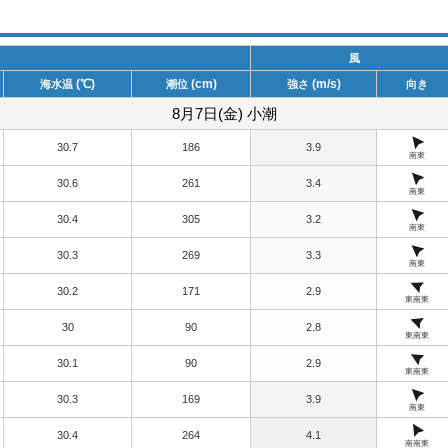
風
(℃)
(cm)
(m/s)
海水温
潮位
強さ
向き
8月7日(金) 小潮
30.7
186
3.9
南東
30.6
261
3.4
南東
30.4
305
3.2
南東
30.3
269
3.3
南東
30.2
171
2.9
東南東
30
90
2.8
東南東
30.1
90
2.9
東南東
30.3
169
3.9
南東
30.4
264
4.1
南南東