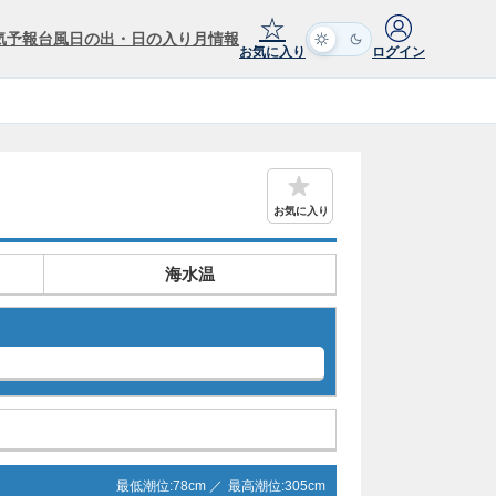
☆
気予報
台風
日の出・日の入り
月情報
お気に入り
ログイン
お気に入り
海水温
最低潮位:
78
cm ／
最高潮位:
305
cm