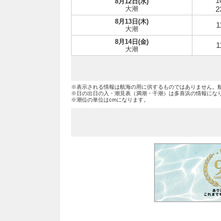
1
8月12日(水)
大潮
2
8月13日(木)
1
大潮
8月14日(金)
1
大潮
※表示される情報は航海の用に供するものではありません。
※日の出日の入・潮見表（満潮・干潮）は多喜浜の情報にな
※潮位の単位はcmになります。