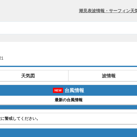
潮見表
波情報・サーフィン
天
21
天気図
波情報
台風情報
NEW
最新の台風情報
波に警戒してください。