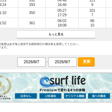
0:23
332
04:48
121
3:24
393
16:46
9
05:27
101
1:10
350
17:29
7
06:02
86
1:52
361
18:08
15
もっと見る
航海用は必ず海上保安庁水路部発行の潮汐表を使用してください。
ります。
更新
～