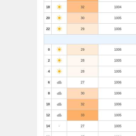
18
32
1004
20
30
1005
22
29
1006
0
29
1006
2
28
1005
4
28
1005
6
27
1006
8
30
1006
10
32
1006
12
33
1005
14
-
27
1005