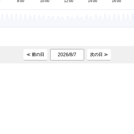
。
≪ 前の日
次の日 ≫