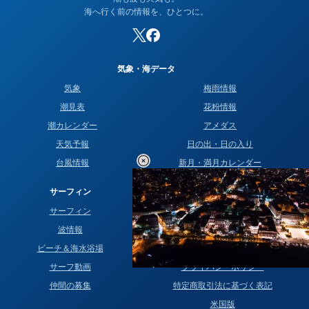
海へ行く前の情報を、ひとつに。
気象・海データ
気象
梅雨情報
潮見表
花粉情報
潮カレンダー
アメダス
天気予報
日の出・日の入り
台風情報
新月・満月カレンダー
サーフィン
運営情報
サーフィン
お問い合わせ
波情報
運営者情報
ビーチ＆海水浴場
サイトマップ
サーフ動画
プライバシーポリシー
Loaded
:
34.94%
/
仲間の募集
特定商取引法に基づく表記
Unmute
米国版