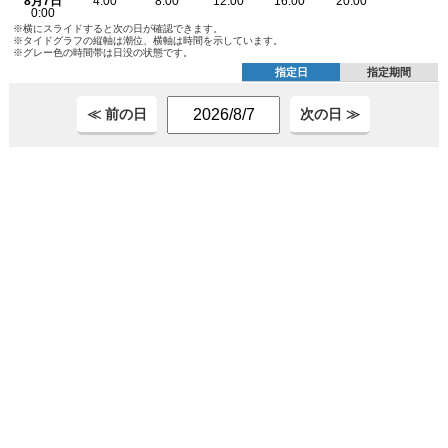
※横にスライドすると次の日が確認できます。
※タイドグラフの縦軸は潮位、横軸は時間を示しています。
※グレー色の時間帯は日没の状態です。
指定日
指定期間
≪ 前の日
次の日 ≫