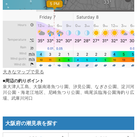
大きなマップで見る
■周辺の釣りポイント
泉大津人工島
、
大阪南港魚つり園
、
汐見公園
、
なぎさ公園
、
淀川河
川公園・海老江地区
、
尼崎魚つり公園
、
鳴尾浜臨海公園海釣り広
場
、
武庫川河口
大阪府の潮見表を探す