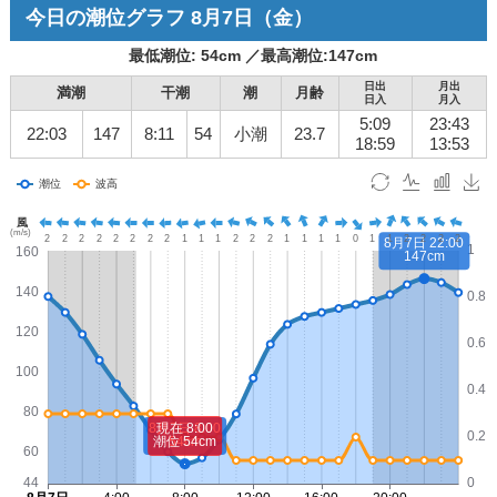
今日の潮位グラフ
8月7日
（金）
最低潮位:
54
cm ／
最高潮位:
147
cm
日出
月出
満潮
干潮
潮
月齢
日入
月入
5:09
23:43
22:03
147
8:11
54
小潮
23.7
18:59
13:53