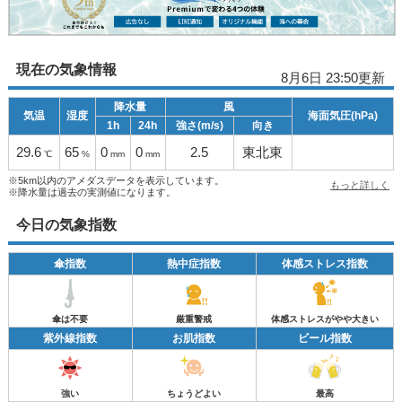
現在の気象情報
8月6日 23:50更新
降水量
風
気温
湿度
海面気圧(hPa)
1h
24h
強さ(m/s)
向き
29.6
65
0
0
2.5
東北東
℃
%
mm
mm
※5km以内のアメダスデータを表示しています。
もっと詳しく
※降水量は過去の実測値になります。
今日の気象指数
傘指数
熱中症指数
体感ストレス指数
傘は不要
厳重警戒
体感ストレスがやや大きい
紫外線指数
お肌指数
ビール指数
強い
ちょうどよい
最高