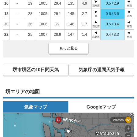
16
-
29
1005
29.4
135
4.9
0.5 / 2.9
西南西
南西
18
-
28
1005
29.1
145
2.7
0.6 / 3.6
西
南西
20
-
26
1006
29
146
1.7
0.5 / 3.4
西北西
南西
22
-
25
1007
28.9
147
1.4
0.4 / 3.3
北北西
南西
もっと見る
堺市堺区の10日間天気
気象庁の週間天気予報
堺エリアの地図
気象マップ
Googleマップ