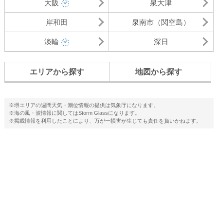
大阪
泉大津
岸和田
泉南市（関空島）
淡輪
深日
エリアから探す
地図から探す
※堺エリアの週間天気・潮位情報の提供は気象庁になります。
※海の風・波情報に関してはStorm Glassになります。
※掲載情報を利用したことにより、万が一損害が生じても責任を負いかねます。