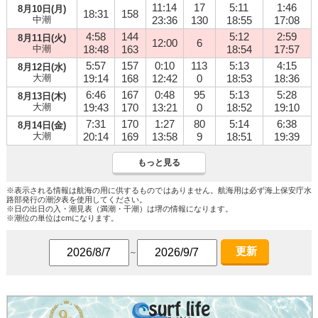
11:14
17
5:11
1:46
8月10日(月)
18:31
158
中潮
23:36
130
18:55
17:08
4:58
144
5:12
2:59
8月11日(火)
12:00
6
中潮
18:48
163
18:54
17:57
5:57
157
0:10
113
5:13
4:15
8月12日(水)
大潮
19:14
168
12:42
0
18:53
18:36
6:46
167
0:48
95
5:13
5:28
8月13日(木)
大潮
19:43
170
13:21
0
18:52
19:10
7:31
170
1:27
80
5:14
6:38
8月14日(金)
大潮
20:14
169
13:58
9
18:51
19:39
もっと見る
※表示される情報は航海の用に供するものではありません。航海用は必ず海上保安庁水
路部発行の潮汐表を使用してください。
※日の出日の入・潮見表（満潮・干潮）は堺の情報になります。
※潮位の単位はcmになります。
更新
～