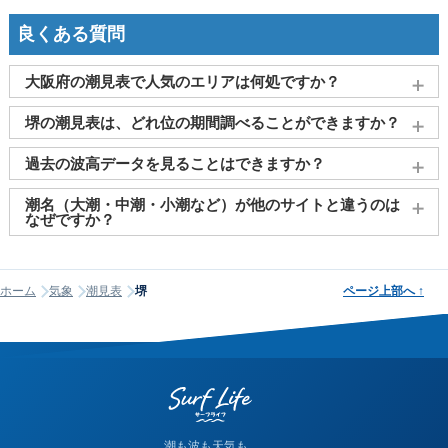
良くある質問
大阪府の潮見表で人気のエリアは何処ですか？
大阪
、
堺
、
泉大津
、
泉南市（関空島）
、
淡輪
がよく見られて
堺の潮見表は、どれ位の期間調べることができますか？
おります。
2011～2027年までの16年間分の潮汐情報や日の出・日の入りを
過去の波高データを見ることはできますか？
調べることができます。視覚的に分かり易くタイドグラフで、
日の出・日の入り情報も合わせて確認することができます。
大変申し訳ございませんが、過去の波高データ（波の高さ）に
潮名（大潮・中潮・小潮など）が他のサイトと違うのは
関してはご提供しておりません。
なぜですか？
潮名は昔から各地で経験的に呼ばれてきたもので、「何日から
何日まで大潮」という統一された公的な定義はありません。そ
ホーム
気象
潮見表
堺
ページ上部へ
↑
のため、サイトが採用する計算方式によって、境界にあたる日
の潮名が1日ほどずれることがあります。他サイトと潮名が異な
って見える場合は、そのサイトが別の方式を使っている可能性
が高く、どちらかが間違っているわけではありません。なお、
当サイトの潮名は気象庁の方式に基づいて算出しています。
潮も波も天気も。