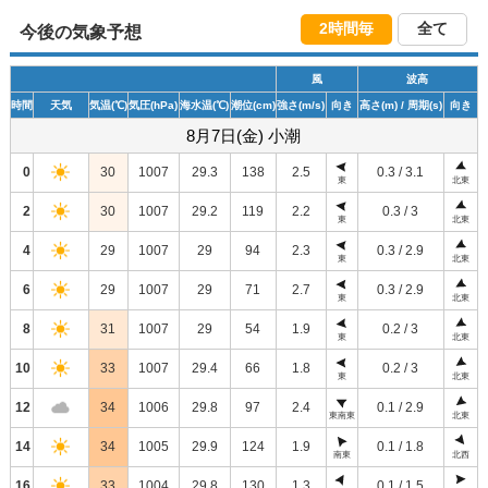
2時間毎
全て
今後の気象予想
風
波高
時間
天気
気温
(℃)
気圧
(hPa)
海水温
(℃)
潮位
(cm)
強さ
(m/s)
向き
高さ
(m)
/ 周期
(s)
向き
8月7日(金) 小潮
0
30
1007
29.3
138
2.5
0.3 / 3.1
東
北東
2
30
1007
29.2
119
2.2
0.3 / 3
東
北東
4
29
1007
29
94
2.3
0.3 / 2.9
東
北東
6
29
1007
29
71
2.7
0.3 / 2.9
東
北東
8
31
1007
29
54
1.9
0.2 / 3
東
北東
10
33
1007
29.4
66
1.8
0.2 / 3
東
北東
12
34
1006
29.8
97
2.4
0.1 / 2.9
東南東
北東
14
34
1005
29.9
124
1.9
0.1 / 1.8
南東
北西
16
33
1004
29.8
130
1.3
0.1 / 1.5