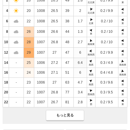
2
20
1008
26.5
49
2.6
0.2 / 9.9
北北東
東
4
20
1008
26.5
39
2
0.2 / 9.9
北北東
東
6
22
1008
26.5
38
1.7
0.2 / 10
北東
東
8
26
1008
26.6
44
1.3
0.2 / 10
東
東
10
28
1007
26.8
48
2.7
0.2 / 10
南南東
東
12
29
1007
27
47
6
0.2 / 9.9
南南西
東
14
-
25
1006
27.2
47
6.4
0.3 / 4.9
南西
南南東
16
-
24
1006
27.1
51
6
0.4 / 4.8
南西
南南東
18
-
23
1006
27
63
4.7
0.3 / 9.6
南西
東
20
-
22
1007
26.8
77
3.4
0.3 / 9.5
西南西
東
22
-
22
1007
26.7
81
2.8
0.2 / 9.5
西
東
もっと見る