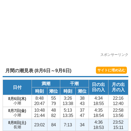
スポンサーリンク
月間の潮見表 (8月6日～9月6日)
サイトに埋め込む
満潮
干潮
日の出
月の出
日付
日の入
月の入
時刻
潮位
時刻
潮位
8:48
55
3:26
38
4:34
22:16
8月6日(木)
小潮
20:47
79
13:38
43
18:55
12:40
10:48
48
5:13
37
4:35
22:58
8月7日(金)
小潮
21:44
82
13:35
47
18:54
13:56
4:36
23:52
8月8日(土)
23:02
84
7:13
34
長潮
18:53
15:11