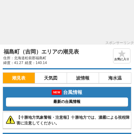
スポンサーリンク
福島町（吉岡）エリアの潮見表
住所：北海道松前郡福島町
お気に入り
緯度：41.27
経度：140.14
潮見表
天気図
波情報
海水温
台風情報
NEW
最新の台風情報
【十勝地方気象警報・注意報】十勝地方では、濃霧による視程障
害に注意してください。