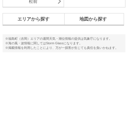
松前
エリアから探す
地図から探す
※福島町（吉岡）エリアの週間天気・潮位情報の提供は気象庁になります。
※海の風・波情報に関してはStorm Glassになります。
※掲載情報を利用したことにより、万が一損害が生じても責任を負いかねます。