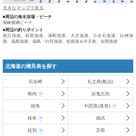
大きなマップで見る
■周辺の海水浴場・ビーチ
海峡横綱ビーチ
■周辺の釣りポイント
朝日漁港
、
岩部漁港
、
浦和漁港
、
大沢漁港
、
小谷石漁港
、
白神漁
港
、
福島漁港
、
福島・白符漁港
、
松前港＆弁天島
、
吉岡漁港
北海道の潮見表を探す
宗谷岬
礼文島(船泊)
稚内
浜鬼志別
抜海
利尻島(沓形)
枝幸
雄武
紋別
苫前