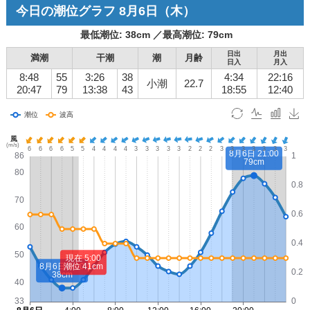
今日の潮位グラフ
8月6日
（木）
最低潮位:
38
cm ／
最高潮位:
79
cm
日出
月出
満潮
干潮
潮
月齢
日入
月入
8:48
55
3:26
38
4:34
22:16
小潮
22.7
20:47
79
13:38
43
18:55
12:40