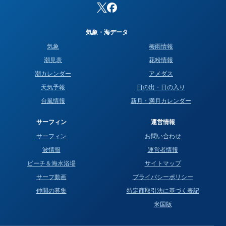
気象・海データ
気象
梅雨情報
潮見表
花粉情報
潮カレンダー
アメダス
天気予報
日の出・日の入り
台風情報
新月・満月カレンダー
サーフィン
運営情報
サーフィン
お問い合わせ
波情報
運営者情報
ビーチ＆海水浴場
サイトマップ
サーフ動画
プライバシーポリシー
仲間の募集
特定商取引法に基づく表記
米国版