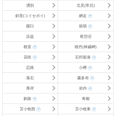
湧別
北見(常呂)
斜里(コイセボイ)
網走
羅臼
留萌
浜益
尾岱沼
根室
積丹(神威岬)
花咲
石狩新港
忍路
小樽
落石
霧多布
厚岸
岩内
釧路
寿都
苫小牧西
苫小牧東