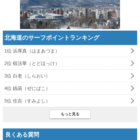
北海道のサーフポイントランキング
1位 浜厚真（はまあづま）
2位 椴法華（とどほっけ）
3位 白老（しらおい）
4位 銭函（ぜにばこ）
5位 住吉（すみよし）
もっと見る
良くある質問