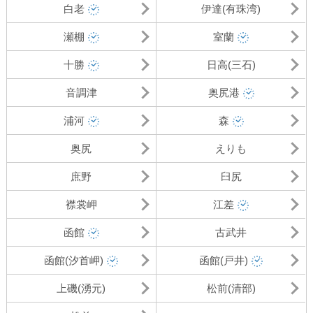
白老
伊達(有珠湾)
瀬棚
室蘭
十勝
日高(三石)
音調津
奥尻港
浦河
森
奥尻
えりも
庶野
臼尻
襟裳岬
江差
函館
古武井
函館(汐首岬)
函館(戸井)
上磯(湧元)
松前(清部)