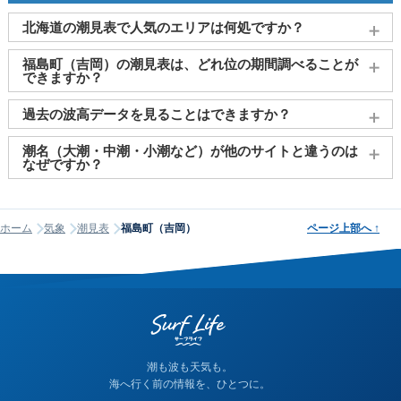
北海道の潮見表で人気のエリアは何処ですか？
函館
、
釧路
、
網走
、
室蘭
、
小樽
がよく見られております。
福島町（吉岡）の潮見表は、どれ位の期間調べることが
できますか？
2011～2027年までの16年間分の潮汐情報や日の出・日の入りを
過去の波高データを見ることはできますか？
調べることができます。視覚的に分かり易くタイドグラフで、
日の出・日の入り情報も合わせて確認することができます。
大変申し訳ございませんが、過去の波高データ（波の高さ）に
潮名（大潮・中潮・小潮など）が他のサイトと違うのは
関してはご提供しておりません。
なぜですか？
潮名は昔から各地で経験的に呼ばれてきたもので、「何日から
何日まで大潮」という統一された公的な定義はありません。そ
ホーム
気象
潮見表
福島町（吉岡）
ページ上部へ
↑
のため、サイトが採用する計算方式によって、境界にあたる日
の潮名が1日ほどずれることがあります。他サイトと潮名が異な
って見える場合は、そのサイトが別の方式を使っている可能性
が高く、どちらかが間違っているわけではありません。なお、
当サイトの潮名は気象庁の方式に基づいて算出しています。
潮も波も天気も。
海へ行く前の情報を、ひとつに。