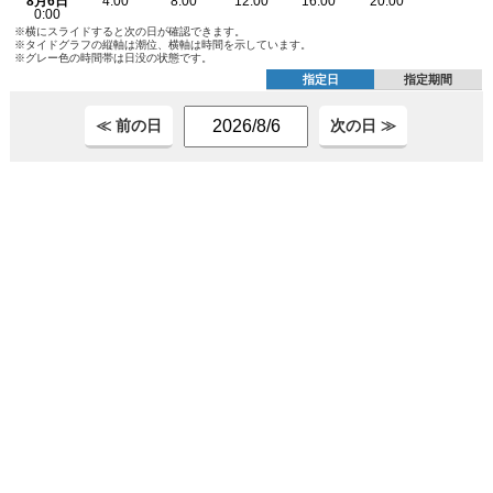
※横にスライドすると次の日が確認できます。
※タイドグラフの縦軸は潮位、横軸は時間を示しています。
※グレー色の時間帯は日没の状態です。
指定日
指定期間
≪ 前の日
次の日 ≫