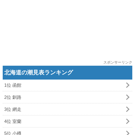
スポンサーリンク
北海道の潮見表ランキング
1位 函館
2位 釧路
3位 網走
4位 室蘭
5位 小樽