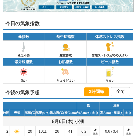
今日の気象指数
傘指数
熱中症指数
体感ストレス指数
傘は不要
厳重警戒
体感ストレスがやや大きい
紫外線指数
お肌指数
ビール指数
強い
ちょうどよい
うまい
2時間毎
全て
今後の気象予想
風
波高
時間
天気
気温
(℃)
気圧
(hPa)
海水温
(℃)
潮位
(cm)
強さ
(m/s)
向き
高さ
(m)
/ 周期
(s)
向き
8月6日(木) 小潮
2
20
1011
26
41
6.2
0.6 / 3.4
北東
北東