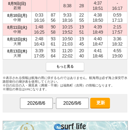
4:37
-
8月9日(日)
8:38
28
若潮
18:51
16:17
0:33
87
9:33
22
4:38
0:59
8月10日(月)
中潮
16:16
56
18:16
55
18:50
17:13
1:48
90
10:15
19
4:39
2:15
8月11日(火)
中潮
16:25
58
19:52
51
18:49
17:57
2:48
93
10:50
19
4:40
3:36
8月12日(水)
大潮
16:43
61
21:03
45
18:47
18:32
3:39
93
11:20
20
4:41
4:55
8月13日(木)
大潮
17:05
64
22:02
40
18:46
19:00
もっと見る
※表示される情報は航海の用に供するものではありません。航海用は必ず海上保安庁水
路部発行の潮汐表を使用してください。
※日の出日の入・潮見表（満潮・干潮）は福島町（吉岡）の情報になります。
※潮位の単位はcmになります。
更新
～