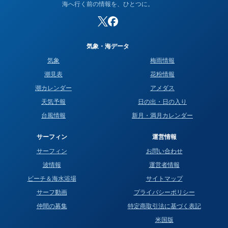
海へ行く前の情報を、ひとつに。
気象・海データ
気象
梅雨情報
潮見表
花粉情報
潮カレンダー
アメダス
天気予報
日の出・日の入り
台風情報
新月・満月カレンダー
サーフィン
運営情報
サーフィン
お問い合わせ
波情報
運営者情報
ビーチ＆海水浴場
サイトマップ
サーフ動画
プライバシーポリシー
仲間の募集
特定商取引法に基づく表記
米国版