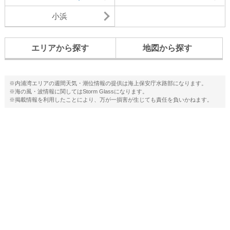
小浜
エリアから探す
地図から探す
※内浦湾エリアの週間天気・潮位情報の提供は海上保安庁水路部になります。
※海の風・波情報に関してはStorm Glassになります。
※掲載情報を利用したことにより、万が一損害が生じても責任を負いかねます。