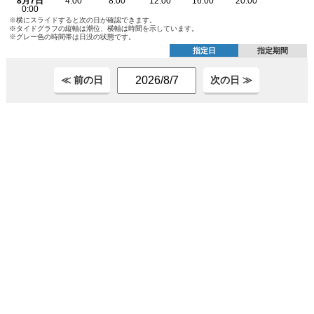
※横にスライドすると次の日が確認できます。
※タイドグラフの縦軸は潮位、横軸は時間を示しています。
※グレー色の時間帯は日没の状態です。
指定日
指定期間
≪ 前の日
次の日 ≫