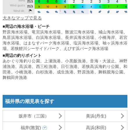
大きなマップで見る
■周辺の海水浴場・ビーチ
野原海水浴場
、
竜宮浜海水浴場
、
難波江海水浴場
、
城山海水浴場
、
鳥居浜海水浴場
、
白浜海水浴場
、
長井浜海水浴場
、
小橋海岸
、
若宮
海水浴場
、
はまなすパーク海水浴場
、
塩浜海水浴場
、
袖ヶ浜海水浴
場
、
若狭鯉川シーサイドパーク
、
えびす浜パーク海水浴場
■周辺の釣りポイント
あかぐり海釣り公園
、
上瀬漁港
、
小黒飯漁港
、
音海・大波止
、
神野
浦漁港
、
高浜港
、
西三松漁港
、
日引漁港
、
若狭高浜海釣り公園
、
和
田港
、
小橋漁港
、
白杉漁港
、
成生漁港
、
野原漁港
、
舞鶴親海公園
、
舞鶴田井漁港
福井県の潮見表を探す
坂井市（三国）
美浜(丹生)
福井(敦賀)
高浜(和田)