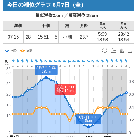
今日の潮位グラフ
8月7日
（金）
最低潮位:
5
cm ／
最高潮位:
28
cm
日出
月出
満潮
干潮
潮
月齢
日入
月入
5:09
23:42
07:15
28
15:51
5
小潮
23.7
18:58
13:54