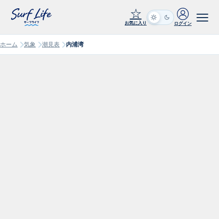
☆
お気に入り
ログイン
ホーム
気象
潮見表
内浦湾