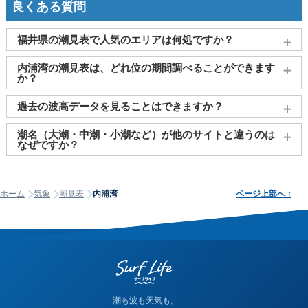
良くある質問
福井県の潮見表で人気のエリアは何処ですか？
福井(敦賀)
、
小浜
、
坂井市（三国）
、
美浜(丹生)
、
高浜(和田)
内浦湾の潮見表は、どれ位の期間調べることができます
がよく見られております。
か？
2011～2027年までの16年間分の潮汐情報や日の出・日の入りを
過去の波高データを見ることはできますか？
調べることができます。視覚的に分かり易くタイドグラフで、
日の出・日の入り情報も合わせて確認することができます。
大変申し訳ございませんが、過去の波高データ（波の高さ）に
潮名（大潮・中潮・小潮など）が他のサイトと違うのは
関してはご提供しておりません。
なぜですか？
潮名は昔から各地で経験的に呼ばれてきたもので、「何日から
何日まで大潮」という統一された公的な定義はありません。そ
ホーム
気象
潮見表
内浦湾
ページ上部へ
↑
のため、サイトが採用する計算方式によって、境界にあたる日
の潮名が1日ほどずれることがあります。他サイトと潮名が異な
って見える場合は、そのサイトが別の方式を使っている可能性
が高く、どちらかが間違っているわけではありません。なお、
当サイトの潮名は気象庁の方式に基づいて算出しています。
潮も波も天気も。