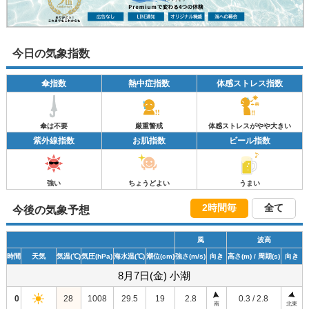
今日の気象指数
傘指数
熱中症指数
体感ストレス指数
傘は不要
厳重警戒
体感ストレスがやや大きい
紫外線指数
お肌指数
ビール指数
強い
ちょうどよい
うまい
2時間毎
全て
今後の気象予想
風
波高
時間
天気
気温
(℃)
気圧
(hPa)
海水温
(℃)
潮位
(cm)
強さ
(m/s)
向き
高さ
(m)
/ 周期
(s)
向き
8月7日(金) 小潮
0
28
1008
29.5
19
2.8
0.3 / 2.8
南
北東