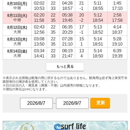
02:02
22
04:28
21
5:11
1:45
8月10日(月)
中潮
10:53
33
18:57
-1
18:55
17:10
02:20
22
05:38
20
5:12
2:58
8月11日(火)
中潮
11:58
35
19:45
-2
18:54
17:58
02:43
22
06:35
17
5:13
4:14
8月12日(水)
大潮
12:56
35
20:29
-1
18:52
18:37
03:08
22
07:28
15
5:14
5:28
8月13日(木)
大潮
13:50
35
21:10
1
18:51
19:10
03:34
22
08:19
13
5:14
6:39
8月14日(金)
大潮
14:41
33
21:47
4
18:50
19:39
もっと見る
※表示される情報は航海の用に供するものではありません。航海用は必ず海上保安庁水
路部発行の潮汐表を使用してください。
※日の出日の入・潮見表（満潮・干潮）は内浦湾の情報になります。
※潮位の単位はcmになります。
更新
～