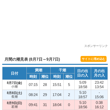
スポンサーリンク
月間の潮見表 (8月7日～9月7日)
サイトに埋め込む
満潮
干潮
日の出
月の出
日付
日の入
月の入
時刻
潮位
時刻
潮位
5:09
23:42
8月7日(金)
07:15
28
15:51
5
小潮
18:58
13:54
5:10
-
8月8日(土)
08:24
29
17:04
2
長潮
18:57
15:06
5:10
0:38
8月9日(日)
09:41
31
18:04
0
若潮
18:56
16:12