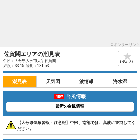
スポンサーリンク
佐賀関エリアの潮見表
住所：大分県大分市大字佐賀関
お気に入り
緯度：33.15
経度：131.53
潮見表
天気図
波情報
海水温
台風情報
NEW
最新の台風情報
【大分県気象警報・注意報】中部、南部では、高波に警戒してく
ださい。