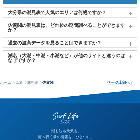
大分県の潮見表で人気のエリアは何処ですか？
大分
、
別府
、
中津
、
佐伯
、
佐賀関
がよく見られております。
佐賀関の潮見表は、どれ位の期間調べることができます
か？
2011～2027年までの16年間分の潮汐情報や日の出・日の入りを
過去の波高データを見ることはできますか？
調べることができます。視覚的に分かり易くタイドグラフで、
日の出・日の入り情報も合わせて確認することができます。
大変申し訳ございませんが、過去の波高データ（波の高さ）に
潮名（大潮・中潮・小潮など）が他のサイトと違うのは
関してはご提供しておりません。
なぜですか？
潮名は昔から各地で経験的に呼ばれてきたもので、「何日から
何日まで大潮」という統一された公的な定義はありません。そ
ホーム
気象
潮見表
佐賀関
ページ上部へ
↑
のため、サイトが採用する計算方式によって、境界にあたる日
の潮名が1日ほどずれることがあります。他サイトと潮名が異な
って見える場合は、そのサイトが別の方式を使っている可能性
が高く、どちらかが間違っているわけではありません。なお、
当サイトの潮名は気象庁の方式に基づいて算出しています。
潮も波も天気も。
海へ行く前の情報を、ひとつに。