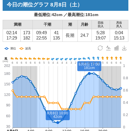
今日の潮位グラフ
8月8日
（土）
最低潮位:
42
cm ／
最高潮位:
181
cm
日出
月出
満潮
干潮
潮
月齢
日入
月入
02:14
173
09:49
41
5:28
0:04
長潮
24.7
17:29
182
22:55
135
19:07
15:13