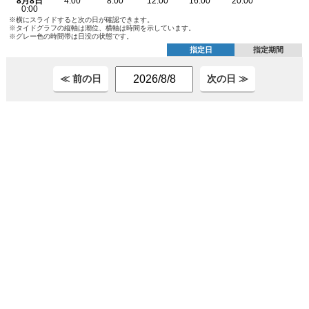
※横にスライドすると次の日が確認できます。
※タイドグラフの縦軸は潮位、横軸は時間を示しています。
※グレー色の時間帯は日没の状態です。
指定日
指定期間
≪ 前の日
次の日 ≫