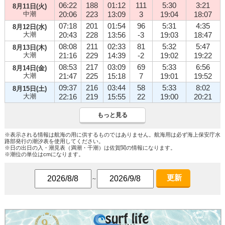
06:22
188
01:12
111
5:30
3:21
8月11日(火)
中潮
20:06
223
13:09
3
19:04
18:07
07:18
201
01:54
96
5:31
4:35
8月12日(水)
大潮
20:43
228
13:56
-3
19:03
18:47
08:08
211
02:33
81
5:32
5:47
8月13日(木)
大潮
21:16
229
14:39
-2
19:02
19:22
08:53
217
03:09
69
5:33
6:56
8月14日(金)
大潮
21:47
225
15:18
7
19:01
19:52
09:37
216
03:44
58
5:33
8:02
8月15日(土)
大潮
22:16
219
15:55
22
19:00
20:21
もっと見る
※表示される情報は航海の用に供するものではありません。航海用は必ず海上保安庁水
路部発行の潮汐表を使用してください。
※日の出日の入・潮見表（満潮・干潮）は佐賀関の情報になります。
※潮位の単位はcmになります。
更新
～