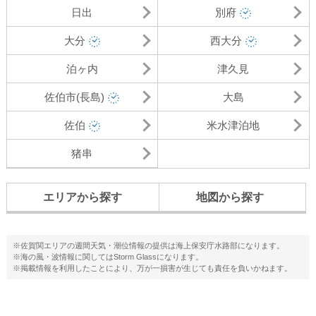
日出
別府
大分
西大分
泊ヶ内
津久見
佐伯市(長島)
大島
佐伯
米水津泊地
猪串
エリアから探す
地図から探す
※佐賀関エリアの週間天気・潮位情報の提供は海上保安庁水路部になります。
※海の風・波情報に関してはStorm Glassになります。
※掲載情報を利用したことにより、万が一損害が生じても責任を負いかねます。