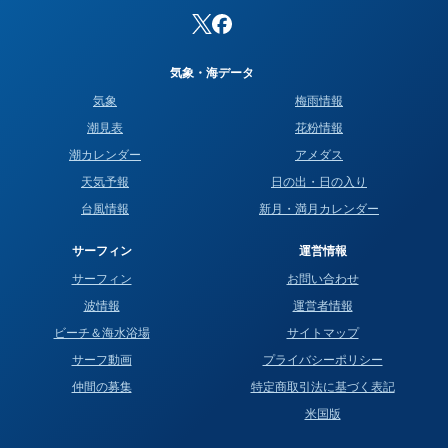
気象・海データ
気象
梅雨情報
潮見表
花粉情報
潮カレンダー
アメダス
天気予報
日の出・日の入り
台風情報
新月・満月カレンダー
サーフィン
運営情報
サーフィン
お問い合わせ
波情報
運営者情報
ビーチ＆海水浴場
サイトマップ
サーフ動画
プライバシーポリシー
仲間の募集
特定商取引法に基づく表記
米国版