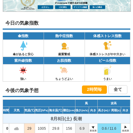
今日の気象指数
傘指数
熱中症指数
体感ストレス指数
傘があると安心
厳重警戒
体感ストレスがやや大きい
紫外線指数
お肌指数
ビール指数
強い
ちょうどよい
うまい
2時間毎
全て
今後の気象予想
風
波高
時間
天気
気温
(℃)
気圧
(hPa)
海水温
(℃)
潮位
(cm)
強さ
(m/s)
向き
高さ
(m)
/ 周期
(s)
向き
8月8日(土) 長潮
0
29
1005
29.8
156
6.9
0.6 / 11.6
東南東
南南東