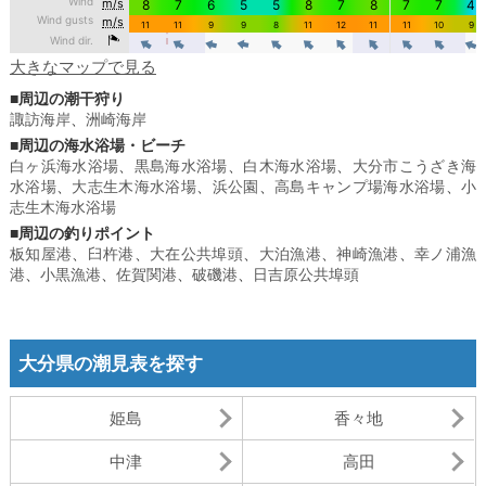
大きなマップで見る
■周辺の潮干狩り
諏訪海岸
、
洲崎海岸
■周辺の海水浴場・ビーチ
白ヶ浜海水浴場
、
黒島海水浴場
、
白木海水浴場
、
大分市こうざき海
水浴場
、
大志生木海水浴場
、
浜公園
、
高島キャンプ場海水浴場
、
小
志生木海水浴場
■周辺の釣りポイント
板知屋港
、
臼杵港
、
大在公共埠頭
、
大泊漁港
、
神崎漁港
、
幸ノ浦漁
港
、
小黒漁港
、
佐賀関港
、
破磯港
、
日吉原公共埠頭
大分県の潮見表を探す
姫島
香々地
中津
高田