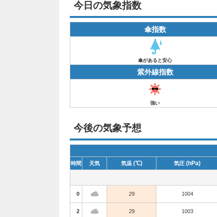
今日の気象指数
傘指数
傘があると安心
紫外線指数
強い
今後の気象予想
(℃)
(hPa)
時間
天気
気温
気圧
0
29
1004
2
29
1003