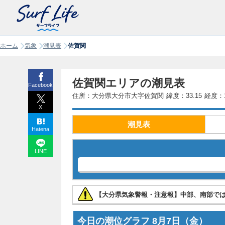
ホーム
気象
潮見表
佐賀関
佐賀関エリアの潮見表
Facebook
住所：大分県大分市大字佐賀関
緯度：33.15
経度：1
X
潮見表
Hatena
LINE
【大分県気象警報・注意報】中部、南部で
今日の潮位グラフ
8月7日
（金）