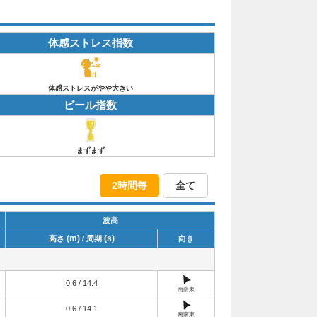
体感ストレス指数
体感ストレスがやや大きい
ビール指数
まずまず
2時間毎
全て
波高
(m)
(s)
高さ
/ 周期
向き
0.6 / 14.4
南南東
0.6 / 14.1
南南東