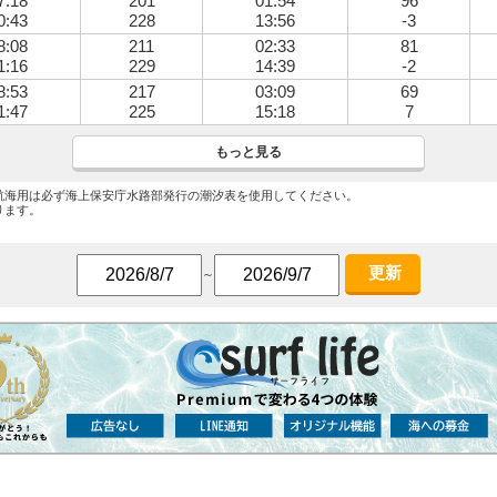
7:18
201
01:54
96
0:43
228
13:56
-3
8:08
211
02:33
81
1:16
229
14:39
-2
8:53
217
03:09
69
1:47
225
15:18
7
もっと見る
航海用は必ず海上保安庁水路部発行の潮汐表を使用してください。
ります。
更新
～