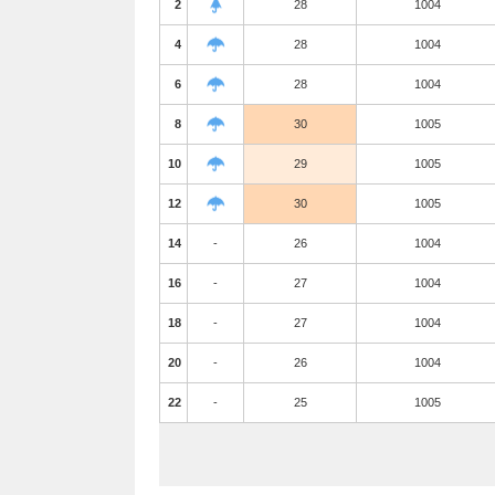
2
28
1004
4
28
1004
6
28
1004
8
30
1005
10
29
1005
12
30
1005
14
-
26
1004
16
-
27
1004
18
-
27
1004
20
-
26
1004
22
-
25
1005