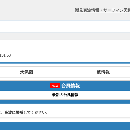
潮見表
波情報・サーフィン
天
31.53
天気図
波情報
台風情報
NEW
最新の台風情報
は、高波に警戒してください。