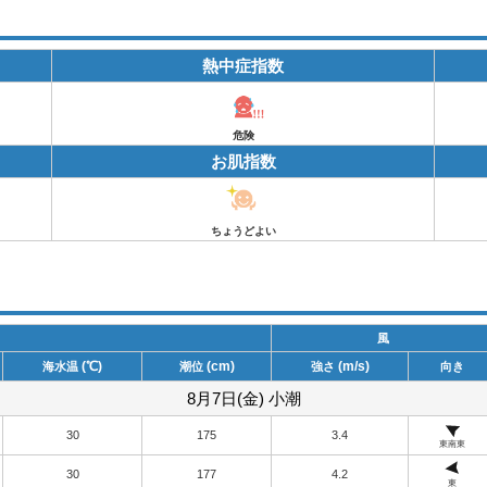
熱中症指数
危険
お肌指数
ちょうどよい
風
(℃)
(cm)
(m/s)
海水温
潮位
強さ
向き
8月7日(金) 小潮
30
175
3.4
東南東
30
177
4.2
東