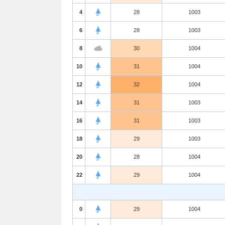
4
28
1003
6
28
1003
8
30
1004
10
31
1004
12
32
1004
14
31
1003
16
31
1003
18
29
1003
20
28
1004
22
29
1004
0
29
1004