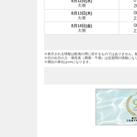
0
8月12日(水)
大潮
2
0
8月13日(木)
大潮
2
0
8月14日(金)
大潮
2
※表示される情報は航海の用に供するものではありません。
※日の出日の入・潮見表（満潮・干潮）は佐賀関の情報にな
※潮位の単位はcmになります。