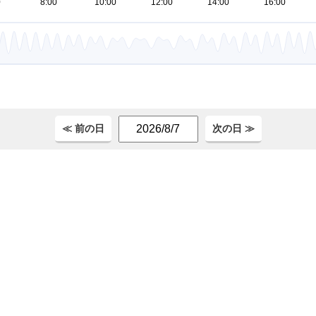
。
≪ 前の日
次の日 ≫